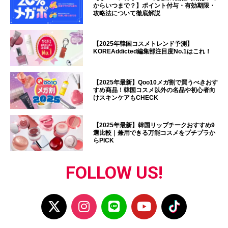
からいつまで？】ポイント付与・有効期限・
攻略法について徹底解説
【2025年韓国コスメトレンド予測】
KOREAddicted編集部注目度No.1はこれ！
【2025年最新】Qoo10メガ割で買うべきおす
すめ商品！韓国コスメ以外の名品や初心者向
けスキンケアもCHECK
【2025年最新】韓国リップチークおすすめ9
選比較｜兼用できる万能コスメをプチプラか
らPICK
FOLLOW US!