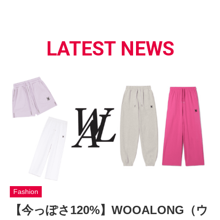
LATEST NEWS
Fashion
【今っぽさ120%】WOOALONG（ウ