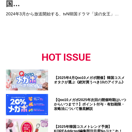
国…
2024年3月から放送開始する、tvN韓国ドラマ「涙の女王」…
HOT ISSUE
【2025年4月Qoo10メガポ開催】韓国コスメ
オタクが選ぶ《絶対買うべき10のアイテム》
【Qoo10メガポ2025年次回の開催時期はいつ
からいつまで？】ポイント付与・有効期限・
攻略法について徹底解説
【2025年韓国コスメトレンド予測】
KOREAddicted編集部注目度No.1はこれ！