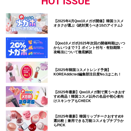
HOT ISSUE
【2025年4月Qoo10メガポ開催】韓国コスメ
オタクが選ぶ《絶対買うべき10のアイテム》
【Qoo10メガポ2025年次回の開催時期はいつ
からいつまで？】ポイント付与・有効期限・
攻略法について徹底解説
【2025年韓国コスメトレンド予測】
KOREAddicted編集部注目度No.1はこれ！
【2025年最新】Qoo10メガ割で買うべきおす
すめ商品！韓国コスメ以外の名品や初心者向
けスキンケアもCHECK
【2025年最新】韓国リップチークおすすめ9
選比較｜兼用できる万能コスメをプチプラか
らPICK