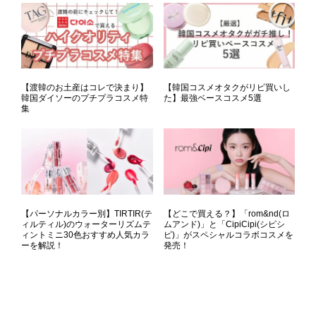
【渡韓のお土産はコレで決まり】
【韓国コスメオタクがリピ買いし
韓国ダイソーのプチプラコスメ特
た】最強ベースコスメ5選
集
【パーソナルカラー別】TIRTIR(テ
【どこで買える？】「rom&nd(ロ
ィルティル)のウォーターリズムテ
ムアンド)」と「CipiCipi(シピシ
ィントミニ30色おすすめ人気カラ
ピ)」がスペシャルコラボコスメを
ーを解説！
発売！