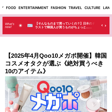
TY
FOOD
ENTERTAINMENT
FASHION
TRAVEL
CULTURE
LAN
った！】お土
【そんなものまで買っていくの？】日本のド
What’s
new!
・・（笑）
ラストで韓国人が買うものがちょっと…
（笑）
【2025年4月Qoo10メガポ開催】韓国
コスメオタクが選ぶ《絶対買うべき
10のアイテム》