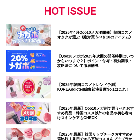
HOT ISSUE
【2025年4月Qoo10メガポ開催】韓国コスメ
オタクが選ぶ《絶対買うべき10のアイテム》
【Qoo10メガポ2025年次回の開催時期はいつ
からいつまで？】ポイント付与・有効期限・
攻略法について徹底解説
【2025年韓国コスメトレンド予測】
KOREAddicted編集部注目度No.1はこれ！
【2025年最新】Qoo10メガ割で買うべきおす
すめ商品！韓国コスメ以外の名品や初心者向
けスキンケアもCHECK
【2025年最新】韓国リップチークおすすめ9
選比較｜兼用できる万能コスメをプチプラか