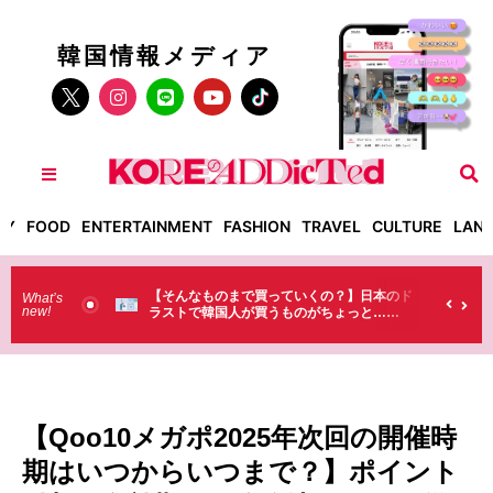
韓国情報メディア
TY
FOOD
ENTERTAINMENT
FASHION
TRAVEL
CULTURE
LAN
【そんなものまで買っていくの？】日本のド
「これ無しじゃ生きら
What’s
new!
ラストで韓国人が買うものがちょっと…
料が最高過ぎる？韓国
（笑）
味料とは・・・
【Qoo10メガポ2025年次回の開催時
期はいつからいつまで？】ポイント