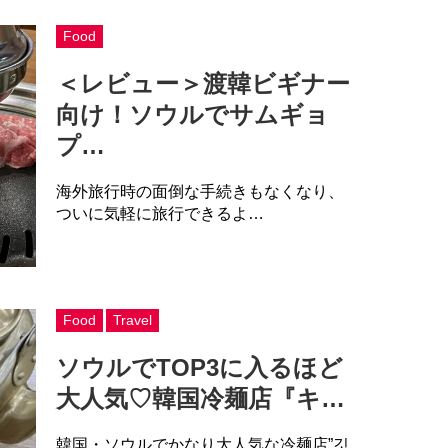
Food
＜レビュー＞渡韓ビギナー
向け！ソウルでサムギョ
プ…
海外旅行時の面倒な手続きもなくなり、
ついに気軽に旅行できるよ…
Food
Travel
ソウルでTOP3に入るほど
大人気♡韓国冷麺店『キ…
韓国・ソウルでかなり大人気な冷麺店”깃