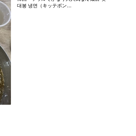
대봉 냉면（キッテボン…