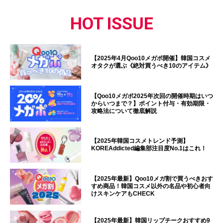
HOT ISSUE
【2025年4月Qoo10メガポ開催】韓国コスメ
オタクが選ぶ《絶対買うべき10のアイテム》
【Qoo10メガポ2025年次回の開催時期はいつ
からいつまで？】ポイント付与・有効期限・
攻略法について徹底解説
【2025年韓国コスメトレンド予測】
KOREAddicted編集部注目度No.1はこれ！
【2025年最新】Qoo10メガ割で買うべきおす
すめ商品！韓国コスメ以外の名品や初心者向
けスキンケアもCHECK
【2025年最新】韓国リップチークおすすめ9