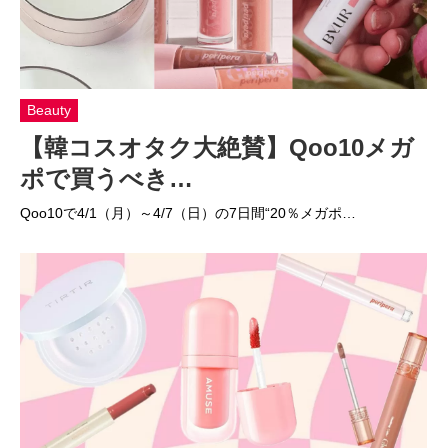
Beauty
【韓コスオタク大絶賛】Qoo10メガ
ポで買うべき…
Qoo10で4/1（月）～4/7（日）の7日間“20％メガポ…