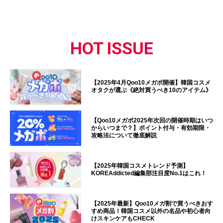
HOT ISSUE
【2025年4月Qoo10メガポ開催】韓国コスメ
オタクが選ぶ《絶対買うべき10のアイテム》
【Qoo10メガポ2025年次回の開催時期はいつ
からいつまで？】ポイント付与・有効期限・
攻略法について徹底解説
【2025年韓国コスメトレンド予測】
KOREAddicted編集部注目度No.1はこれ！
【2025年最新】Qoo10メガ割で買うべきおす
すめ商品！韓国コスメ以外の名品や初心者向
けスキンケアもCHECK