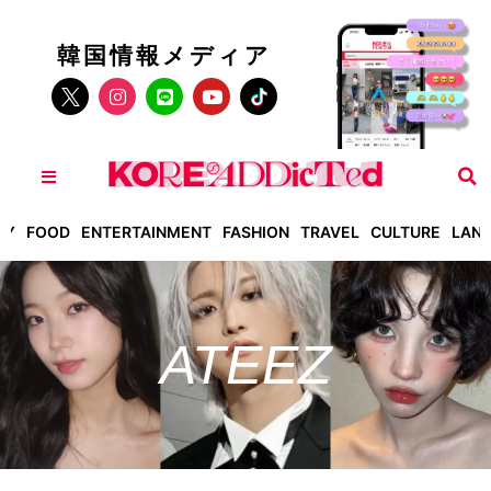
韓国情報メディア
TY
FOOD
ENTERTAINMENT
FASHION
TRAVEL
CULTURE
LAN
ATEEZ