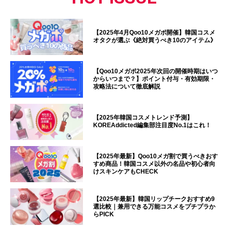
【2025年4月Qoo10メガポ開催】韓国コスメ
オタクが選ぶ《絶対買うべき10のアイテム》
【Qoo10メガポ2025年次回の開催時期はいつ
からいつまで？】ポイント付与・有効期限・
攻略法について徹底解説
【2025年韓国コスメトレンド予測】
KOREAddicted編集部注目度No.1はこれ！
【2025年最新】Qoo10メガ割で買うべきおす
すめ商品！韓国コスメ以外の名品や初心者向
けスキンケアもCHECK
【2025年最新】韓国リップチークおすすめ9
選比較｜兼用できる万能コスメをプチプラか
らPICK