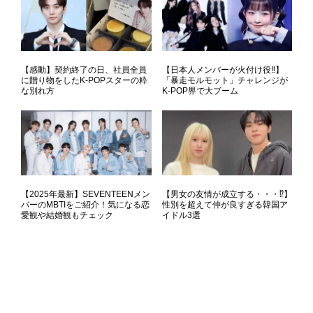
【感動】契約終了の日、社員全員
【日本人メンバーが火付け役‼】
に贈り物をしたK-POPスターの粋
「暴走モルモット」チャレンジが
な別れ方
K-POP界で大ブーム
【2025年最新】SEVENTEENメン
【男女の友情が成立する・・・⁉】
バーのMBTIをご紹介！気になる恋
性別を超えて仲が良すぎる韓国ア
愛観や結婚観もチェック
イドル3選