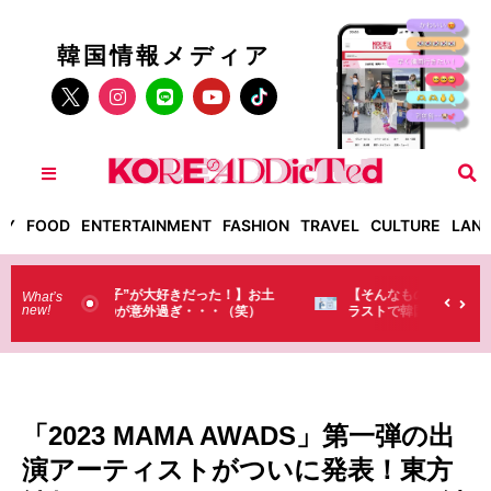
韓国情報メディア
TY
FOOD
ENTERTAINMENT
FASHION
TRAVEL
CULTURE
LAN
った！】お土
【そんなものまで買っていくの？】日本のド
What’s
new!
・・（笑）
ラストで韓国人が買うものがちょっと…
（笑）
「2023 MAMA AWADS」第一弾の出
演アーティストがついに発表！東方