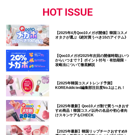
HOT ISSUE
【2025年4月Qoo10メガポ開催】韓国コスメ
オタクが選ぶ《絶対買うべき10のアイテム》
【Qoo10メガポ2025年次回の開催時期はいつ
からいつまで？】ポイント付与・有効期限・
攻略法について徹底解説
【2025年韓国コスメトレンド予測】
KOREAddicted編集部注目度No.1はこれ！
【2025年最新】Qoo10メガ割で買うべきおす
すめ商品！韓国コスメ以外の名品や初心者向
けスキンケアもCHECK
【2025年最新】韓国リップチークおすすめ9