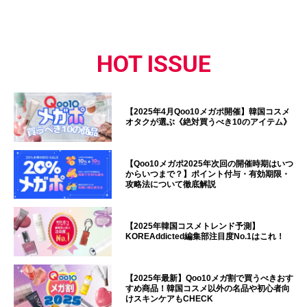
HOT ISSUE
【2025年4月Qoo10メガポ開催】韓国コスメ
オタクが選ぶ《絶対買うべき10のアイテム》
【Qoo10メガポ2025年次回の開催時期はいつ
からいつまで？】ポイント付与・有効期限・
攻略法について徹底解説
【2025年韓国コスメトレンド予測】
KOREAddicted編集部注目度No.1はこれ！
【2025年最新】Qoo10メガ割で買うべきおす
すめ商品！韓国コスメ以外の名品や初心者向
けスキンケアもCHECK