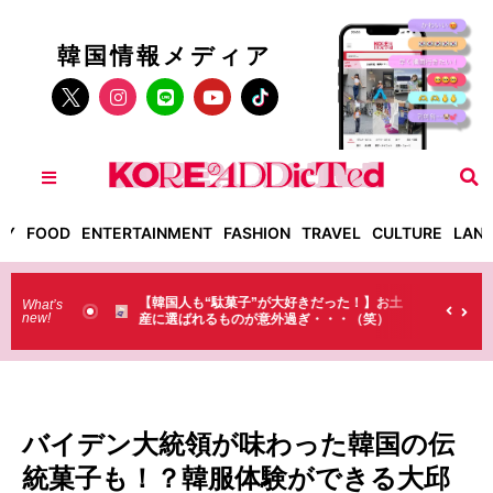
韓国情報メディア
TY
FOOD
ENTERTAINMENT
FASHION
TRAVEL
CULTURE
LAN
った！】お土
【そんなものまで買っていくの？】日本のド
What’s
new!
・・（笑）
ラストで韓国人が買うものがちょっと…
（笑）
バイデン大統領が味わった韓国の伝
統菓子も！？韓服体験ができる大邱