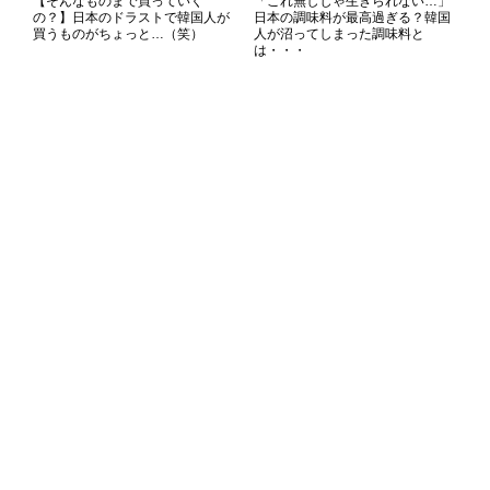
【そんなものまで買っていく
「これ無しじゃ生きられない…」
の？】日本のドラストで韓国人が
日本の調味料が最高過ぎる？韓国
買うものがちょっと…（笑）
人が沼ってしまった調味料と
は・・・