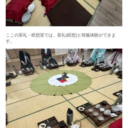
ここの茶礼・瞑想室では、茶礼(瞑想)と韓服体験ができま
す。