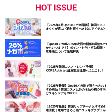
HOT ISSUE
【2025年4月Qoo10メガポ開催】韓国コスメ
オタクが選ぶ《絶対買うべき10のアイテム》
【Qoo10メガポ2025年次回の開催時期はいつ
からいつまで？】ポイント付与・有効期限・
攻略法について徹底解説
【2025年韓国コスメトレンド予測】
KOREAddicted編集部注目度No.1はこれ！
【2025年最新】Qoo10メガ割で買うべきおす
すめ商品！韓国コスメ以外の名品や初心者向
けスキンケアもCHECK
【2025年最新】韓国リップチークおすすめ9
選比較｜兼用できる万能コスメをプチプラか