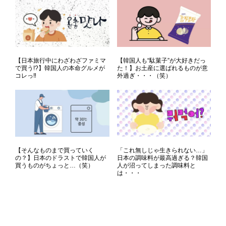
【日本旅行中にわざわざファミマ
【韓国人も“駄菓子”が大好きだっ
で買う!?】韓国人の本命グルメが
た！】お土産に選ばれるものが意
コレっ‼
外過ぎ・・・（笑）
【そんなものまで買っていく
「これ無しじゃ生きられない…」
の？】日本のドラストで韓国人が
日本の調味料が最高過ぎる？韓国
買うものがちょっと…（笑）
人が沼ってしまった調味料と
は・・・