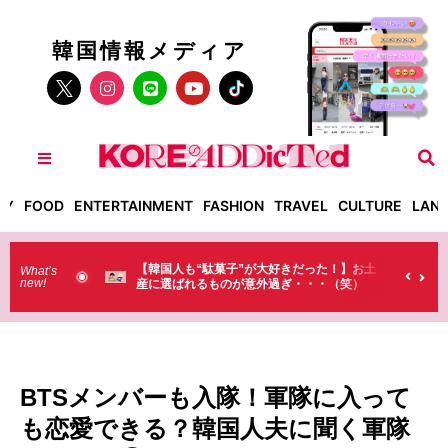
韓国情報メディア
TY
FOOD
ENTERTAINMENT
FASHION
TRAVEL
CULTURE
LAN
大好きだった！】お土
【そんなものまで買っていくの？】日本のド
What’s
new!
外過ぎ・・・（笑）
ラストで韓国人が買うものがちょっと…
（笑）
BTSメンバーも入隊！軍隊に入って
も恋愛できる？韓国人夫に聞く軍隊