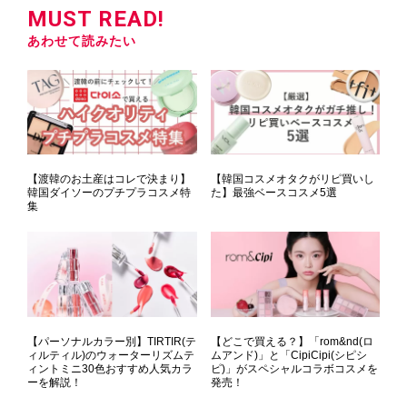
MUST READ!
あわせて読みたい
【渡韓のお土産はコレで決まり】
【韓国コスメオタクがリピ買いし
韓国ダイソーのプチプラコスメ特
た】最強ベースコスメ5選
集
【パーソナルカラー別】TIRTIR(テ
【どこで買える？】「rom&nd(ロ
ィルティル)のウォーターリズムテ
ムアンド)」と「CipiCipi(シピシ
ィントミニ30色おすすめ人気カラ
ピ)」がスペシャルコラボコスメを
ーを解説！
発売！