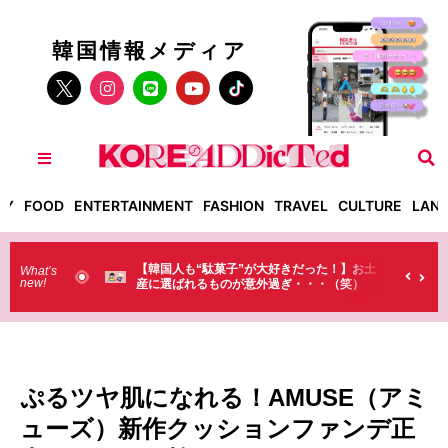
韓国情報メディア
TY
FOOD
ENTERTAINMENT
FASHION
TRAVEL
CULTURE
LAN
だった！】お土
【そんなものまで買っていくの？】日本のド
What’s
new!
・・・（笑）
ラストで韓国人が買うものがちょっと…
（笑）
ぷるツヤ肌になれる！AMUSE（アミ
ューズ）新作クッションファンデ正