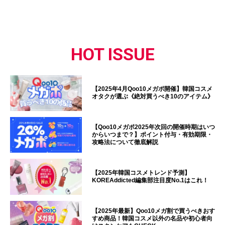
HOT ISSUE
【2025年4月Qoo10メガポ開催】韓国コスメ
オタクが選ぶ《絶対買うべき10のアイテム》
【Qoo10メガポ2025年次回の開催時期はいつ
からいつまで？】ポイント付与・有効期限・
攻略法について徹底解説
【2025年韓国コスメトレンド予測】
KOREAddicted編集部注目度No.1はこれ！
【2025年最新】Qoo10メガ割で買うべきおす
すめ商品！韓国コスメ以外の名品や初心者向