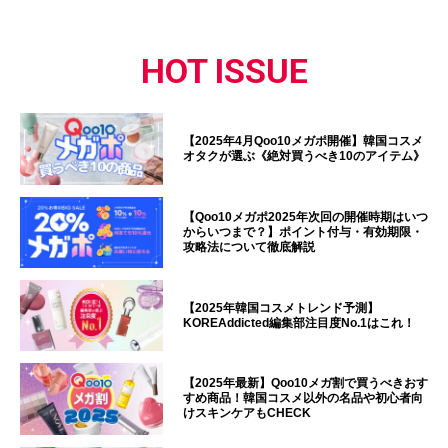
HOT ISSUE
【2025年4月Qoo10メガポ開催】韓国コスメ
オタクが選ぶ《絶対買うべき10のアイテム》
【Qoo10メガポ2025年次回の開催時期はいつ
からいつまで？】ポイント付与・有効期限・
攻略法について徹底解説
【2025年韓国コスメトレンド予測】
KOREAddicted編集部注目度No.1はこれ！
【2025年最新】Qoo10メガ割で買うべきおす
すめ商品！韓国コスメ以外の名品や初心者向
けスキンケアもCHECK