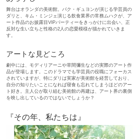
舞台はオランダの美術館。パク・ギュヨンが演じる学芸員の
ダリと、キム・ミンジェ演じる飲食業界の常務ムハクが、ア
ート作品のお披露目VIPパーティーをきっかけに出会い、正
反対な生い立ちと性格の2人の恋愛模様が描かれていきま
す。
アートな見どころ
劇中には、モディリアーニや草間彌生などの実際のアート作
品が登場します。このドラマでも学芸員の役職にフォーカス
されていますが、特にダリは実家が美術館を経営しており、
自分の知りたいことになれば寝食も忘れてしまうほどのアー
ト好き。主人公が取り組む美術館の再建は、アート界の裏側
を映し出しているのではないでしょうか？
『その年、私たちは』