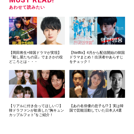
あわせて読みたい
【岡田将生×韓国ドラマが実現】
【Netflix】4月から配信開始の韓国
『殺し屋たちの店』でまさかの役
ドラマまとめ！出演者やあらすじ
どころとは・・・
をチェック！
【リアルに付き合ってほしい♡】
【あの名俳優の息子も!? 】実は韓
韓ドラファンが歓喜した“胸キュン
国で芸能活動していた日本人4選
カップルフォト”をご紹介！