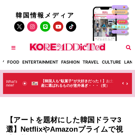
韓国情報メディア
TY
FOOD
ENTERTAINMENT
FASHION
TRAVEL
CULTURE
LAN
だった！】お土
【そんなものまで買っていくの？】日本のド
What’s
new!
・・（笑）
ラストで韓国人が買うものがちょっと…
（笑）
【アートを題材にした韓国ドラマ3
選】NetflixやAmazonプライムで視