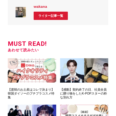
wakana
ライター記事一覧
MUST READ!
あわせて読みたい
【渡韓のお土産はコレで決まり】
【感動】契約終了の日、社員全員
韓国ダイソーのプチプラコスメ特
に贈り物をしたK-POPスターの粋
集
な別れ方