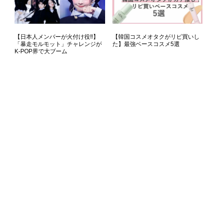
【日本人メンバーが火付け役‼】
【韓国コスメオタクがリピ買いし
「暴走モルモット」チャレンジが
た】最強ベースコスメ5選
K-POP界で大ブーム