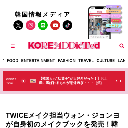
韓国情報メディア
TY
FOOD
ENTERTAINMENT
FASHION
TRAVEL
CULTURE
LAN
が大好きだった！】お土
【そんなものまで買っていくの？】日本のド
What’s
new!
外過ぎ・・・（笑）
ラストで韓国人が買うものがちょっと…
（笑）
TWICEメイク担当ウォン・ジョンヨ
が自身初のメイクブックを発売！韓