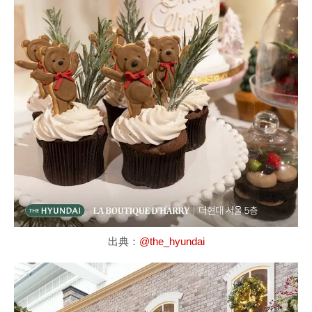
出典：
@the_hyundai