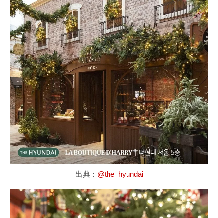
出典：
@the_hyundai