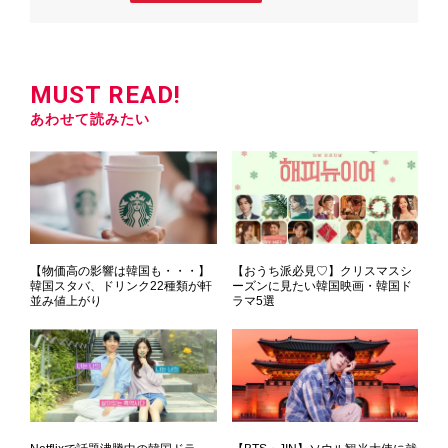
MUST READ!
あわせて読みたい
【物価高の影響は韓国も・・・】
【おうち派必見♡】クリスマスシ
韓国スタバ、ドリンク22種類が軒
ーズンに見たい韓国映画・韓国ド
並み値上がり
ラマ5選