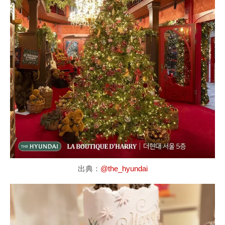
出典：
@the_hyundai