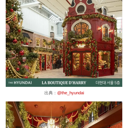
出典：
@the_hyundai