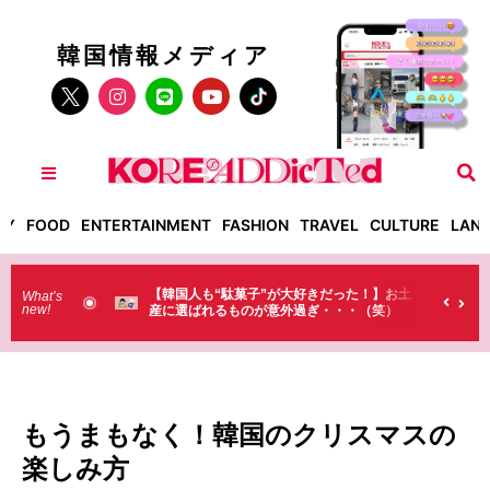
韓国情報メディア
TY
FOOD
ENTERTAINMENT
FASHION
TRAVEL
CULTURE
LAN
った！】お土
【そんなものまで買っていくの？】日本のド
What’s
new!
・・（笑）
ラストで韓国人が買うものがちょっと…
（笑）
もうまもなく！韓国のクリスマスの
楽しみ方