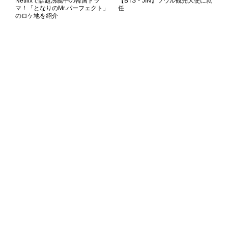
Netflixで話題沸騰中の韓国ドラ
【BTS・JIN】ソウル観光大使に就
マ！「となりのMr.パーフェクト」
任
のロケ地を紹介