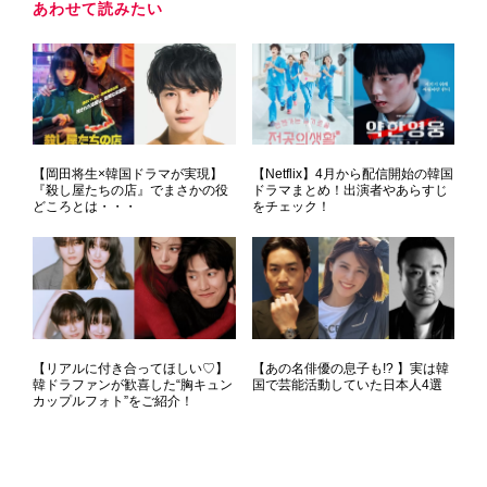
あわせて読みたい
【岡田将生×韓国ドラマが実現】
【Netflix】4月から配信開始の韓国
『殺し屋たちの店』でまさかの役
ドラマまとめ！出演者やあらすじ
どころとは・・・
をチェック！
【リアルに付き合ってほしい♡】
【あの名俳優の息子も!? 】実は韓
韓ドラファンが歓喜した“胸キュン
国で芸能活動していた日本人4選
カップルフォト”をご紹介！