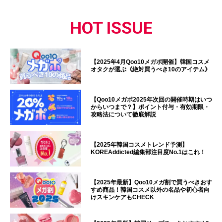
HOT ISSUE
【2025年4月Qoo10メガポ開催】韓国コスメ
オタクが選ぶ《絶対買うべき10のアイテム》
【Qoo10メガポ2025年次回の開催時期はいつ
からいつまで？】ポイント付与・有効期限・
攻略法について徹底解説
【2025年韓国コスメトレンド予測】
KOREAddicted編集部注目度No.1はこれ！
【2025年最新】Qoo10メガ割で買うべきおす
すめ商品！韓国コスメ以外の名品や初心者向
けスキンケアもCHECK