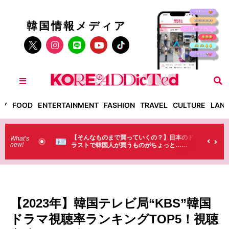
韓国情報メディア
TY
FOOD
ENTERTAINMENT
FASHION
TRAVEL
CULTURE
LAN
った！】お土
【そんなものまで買っていくの？】日本のド
What’s
new!
・・（笑）
ラストで韓国人が買うものがちょっと…
（笑）
【2023年】韓国テレビ局“KBS”韓国
ドラマ視聴率ランキングTOP5！視聴