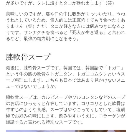
が多いですが、タレに浸すとタコが暴れ出します（笑）
美味しいのですが、唇や口の中に吸盤がくっついたり、うね
うねとしているため、個人的には正直怖くてもう食べたくあ
りません（笑）ただ、タコが好きな方には病みつきになるよ
うです。サンナクチを食べると「死人が生き返る」と言われ
るなど、最強の精力剤にもなるそう。
膝軟骨スープ
最後に、膝軟骨スープです。韓国では、韓国語で「トガニ」
という牛の膝の軟骨をトガニタン、トガニコムタンというス
ープ料理にします。こちらも日本ではあまり見かけないメニ
ューではないでしょうか。
膝軟骨スープは、カルビスープやソルロンタンなどのスープ
のお店にひっそりと存在しています。コリコリとした軟骨は
牛すじのような食感。スープはややこってりしていて、塩胡
椒でお好みの味にします。飲みやすいうえに、コラーゲンが
爆誕すると言われる特別なスープです。