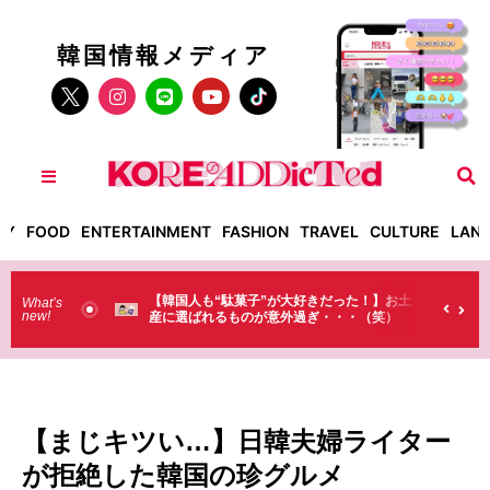
韓国情報メディア
TY
FOOD
ENTERTAINMENT
FASHION
TRAVEL
CULTURE
LAN
だった！】お土
【そんなものまで買っていくの？】日本のド
What’s
new!
・・・（笑）
ラストで韓国人が買うものがちょっと…
（笑）
【まじキツい…】日韓夫婦ライター
が拒絶した韓国の珍グルメ