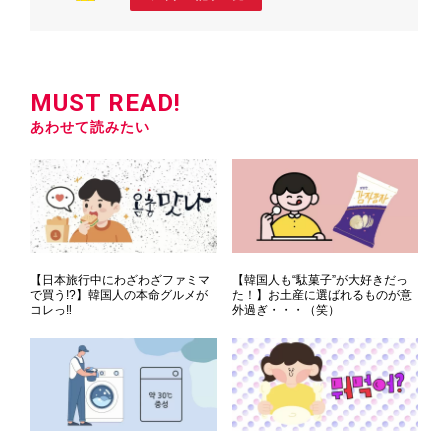
MUST READ!
あわせて読みたい
【日本旅行中にわざわざファミマ
【韓国人も“駄菓子”が大好きだっ
で買う!?】韓国人の本命グルメが
た！】お土産に選ばれるものが意
コレっ‼
外過ぎ・・・（笑）