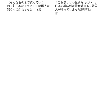
【そんなものまで買っていく
「これ無しじゃ生きられない…」
の？】日本のドラストで韓国人が
日本の調味料が最高過ぎる？韓国
買うものがちょっと…（笑）
人が沼ってしまった調味料と
は・・・