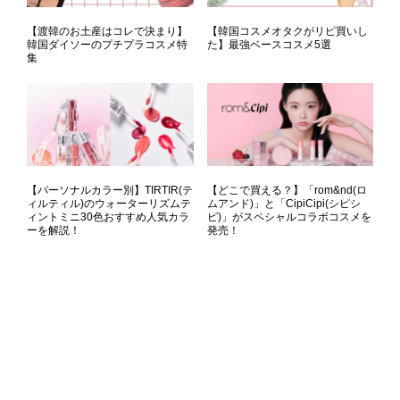
【渡韓のお土産はコレで決まり】
【韓国コスメオタクがリピ買いし
韓国ダイソーのプチプラコスメ特
た】最強ベースコスメ5選
集
【パーソナルカラー別】TIRTIR(テ
【どこで買える？】「rom&nd(ロ
ィルティル)のウォーターリズムテ
ムアンド)」と「CipiCipi(シピシ
ィントミニ30色おすすめ人気カラ
ピ)」がスペシャルコラボコスメを
ーを解説！
発売！