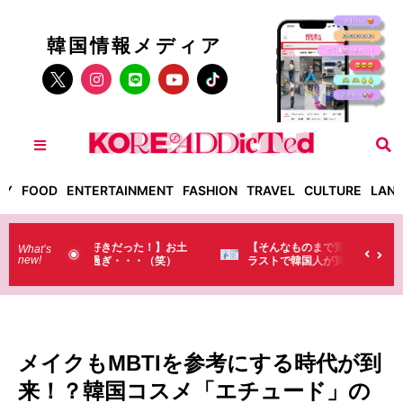
韓国情報メディア
TY
FOOD
ENTERTAINMENT
FASHION
TRAVEL
CULTURE
LAN
った！】お土
【そんなものまで買っていくの？】日本のド
What’s
new!
・・（笑）
ラストで韓国人が買うものがちょっと…
（笑）
メイクもMBTIを参考にする時代が到
来！？韓国コスメ「エチュード」の