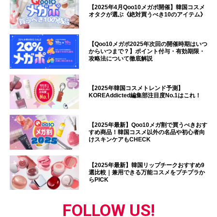
【2025年4月Qoo10メガポ開催】韓国コスメ
オタクが選ぶ《絶対買うべき10のアイテム》
【Qoo10メガポ2025年次回の開催時期はいつ
からいつまで？】ポイント付与・有効期限・
攻略法について徹底解説
【2025年韓国コスメトレンド予測】
KOREAddicted編集部注目度No.1はこれ！
【2025年最新】Qoo10メガ割で買うべきおす
すめ商品！韓国コスメ以外の名品や初心者向
けスキンケアもCHECK
【2025年最新】韓国リップチークおすすめ9
選比較｜兼用できる万能コスメをプチプラか
らPICK
FOLLOW US!