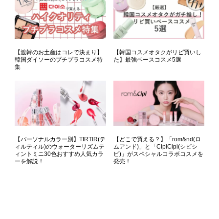
【渡韓のお土産はコレで決まり】
【韓国コスメオタクがリピ買いし
韓国ダイソーのプチプラコスメ特
た】最強ベースコスメ5選
集
【パーソナルカラー別】TIRTIR(テ
【どこで買える？】「rom&nd(ロ
ィルティル)のウォーターリズムテ
ムアンド)」と「CipiCipi(シピシ
ィントミニ30色おすすめ人気カラ
ピ)」がスペシャルコラボコスメを
ーを解説！
発売！