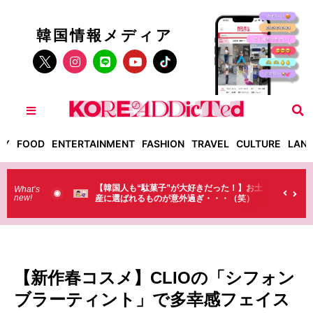
韓国情報メディア
TY
FOOD
ENTERTAINMENT
FASHION
TRAVEL
CULTURE
LAN
子”が大好きだった！】お土
【そんなものまで買っていくの？】日本のド
What’s
new!
が意外過ぎ・・・（笑）
ラストで韓国人が買うものがちょっと…
（笑）
【新作春コスメ】CLIOの「シフォン
ブラーティント」で多幸感フェイス