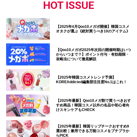
HOT ISSUE
【2025年4月Qoo10メガポ開催】韓国コスメ
オタクが選ぶ《絶対買うべき10のアイテム》
【Qoo10メガポ2025年次回の開催時期はいつ
からいつまで？】ポイント付与・有効期限・
攻略法について徹底解説
【2025年韓国コスメトレンド予測】
KOREAddicted編集部注目度No.1はこれ！
【2025年最新】Qoo10メガ割で買うべきおす
すめ商品！韓国コスメ以外の名品や初心者向
けスキンケアもCHECK
【2025年最新】韓国リップチークおすすめ9
選比較｜兼用できる万能コスメをプチプラか
らPICK