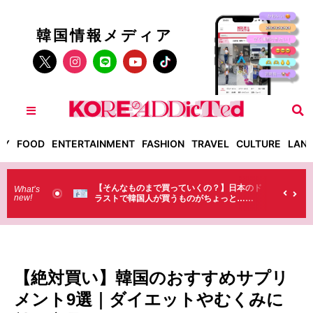
韓国情報メディア
TY
FOOD
ENTERTAINMENT
FASHION
TRAVEL
CULTURE
LAN
った！】お土
【そんなものまで買っていくの？】日本のド
What’s
new!
・・（笑）
ラストで韓国人が買うものがちょっと…
（笑）
【絶対買い】韓国のおすすめサプリ
メント9選｜ダイエットやむくみに