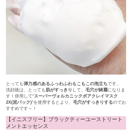
とっても
弾力感のあるふっわふわもこもこの泡立ち
です。
洗顔後は、とっても
肌がすっきり
して、
毛穴が綺麗
になりま
す！併用して“
スーパーヴォルカニックポアクレイマスク
2X(泥パック)
”を使用するとより、
毛穴がすっきりする
のでお
すすめです～！
【イニスフリー】ブラックティーユーストリート
メントエッセンス