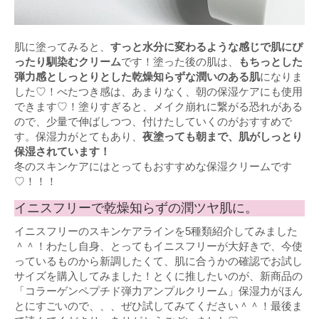
肌に塗ってみると、
すっと水分に変わるような感じで肌にぴ
ったり馴染むクリーム
です！塗った後の肌は、
もちっとした
弾力感としっとりとした乾燥知らずな潤いのある肌
になりま
した♡！べたつき感は、あまりなく、朝の保湿ケアにも使用
できます♡！塗りすぎると、メイク崩れに繋がる恐れがある
ので、少量で伸ばしつつ、付けたしていくのがおすすめで
す。保湿力がとてもあり、
夜塗っても朝まで、肌がしっとり
保湿されています！
冬のスキンケアにはとってもおすすめな保湿クリームです
♡！！！
イニスフリーで乾燥知らずの潤ツヤ肌に。
イニスフリーのスキンケアラインを5種類紹介してみました
＾＾！わたし自身、とってもイニスフリーが大好きで、今使
っているものから新調したくて、肌に合うかの確認でお試し
サイズを購入してみました！とくに推したいのが、新商品の
「コラーゲンペプチド弾力アンプルクリーム」保湿力がほん
とにすごいので、、、ぜひ試してみてください＾＾！最後ま