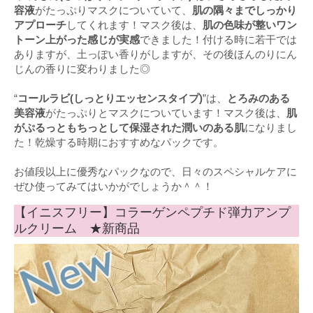
容液
がたっぷりマスクについていて、
肌の隅々までしっかり
アプローチ
してくれます！マスク後は、
肌の色味が整いワン
トーン上がった感じが実感
できました！付ける時に若干では
ありますが、土っぽい香りがしますが、その後ほんのりにん
じんの香りに変わりました◎
“
コールラビ(しっとりエッセンスタイプ)
”は、
とろみのある
美容液
がたっぷりとマスクについています！マスク後は、
肌
がぷるっともちっとして保湿された潤いのある肌
になりまし
た！乾燥する時期におすすめなパックです。
お値段以上に優秀なパックなので、日々のスペシャルケアに
ぜひ使ってみてはいかがでしょうか＾＾！
【イニスフリー】コラーゲンペプチド弾力アンプ
ルクリーム ★新商品