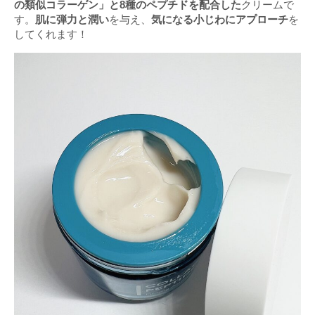
の類似コラーゲン」と8種のペプチドを配合した
クリームで
す。
肌に弾力と潤い
を与え、
気になる小じわにアプローチ
を
してくれます！