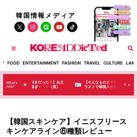
韓国情報メディア
TY
FOOD
ENTERTAINMENT
FASHION
TRAVEL
CULTURE
LAN
った！】お土
【そんなものまで買っていくの？】日本のド
What’s
new!
・・（笑）
ラストで韓国人が買うものがちょっと…
（笑）
【韓国スキンケア】イニスフリース
キンケアライン⑥種類レビュー