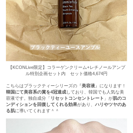
【KCONLive限定】コラーゲンクリーム+レチノールアンプ
ル特別企画セット内 セット価格4,674円
こちらはブラックティーシリーズの『
美容液
』になります！
韓国にて美容系の賞を4冠達成
しており、韓国でも人気な美
容液です。独自成分「
リセットコンセントレート
」が
肌のコ
ンディションを回復してくれる効果
があり、
ハリやツヤのあ
る肌
に導いてくれます＾＾