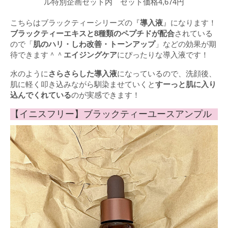
ル特別企画セット内 セット価格4,674円
こちらはブラックティーシリーズの『
導入液
』になります！
ブラックティーエキスと8種類のペプチドが配合
されている
ので「
肌のハリ・しわ改善・トーンアップ
」などの効果が期
待できます＾＾
エイジングケア
にぴったりな導入液です！
水のように
さらさらした導入液
になっているので、洗顔後、
肌に軽く叩き込みながら馴染ませていくと
すーっと肌に入り
込んでくれている
のが実感できます！
【イニスフリー】ブラックティーユースアンプル