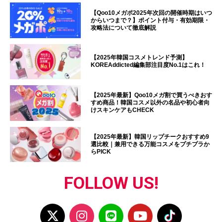
【Qoo10メガポ2025年次回の開催時期はいつ
からいつまで？】ポイント付与・有効期限・
攻略法について徹底解説
【2025年韓国コスメトレンド予測】
KOREAddicted編集部注目度No.1はこれ！
【2025年最新】Qoo10メガ割で買うべきおす
すめ商品！韓国コスメ以外の名品や初心者向
けスキンケアもCHECK
【2025年最新】韓国リップチークおすすめ9
選比較｜兼用できる万能コスメをプチプラか
らPICK
FOLLOW US!