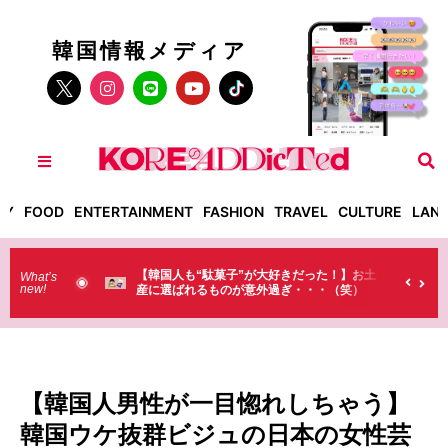
韓国情報メディア
TY
FOOD
ENTERTAINMENT
FASHION
TRAVEL
CULTURE
LAN
きだった！】お土
【そんなものまで買っていくの？】日本のド
What’s
new!
・・・（笑）
ラストで韓国人が買うものがちょっと…
（笑）
【韓国人男性が一目惚れしちゃう】
韓国ウケ抜群ビジュの日本の女性芸