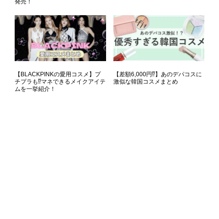
発売！
【BLACKPINKの愛用コスメ】プ
【差額6,000円⁉】あのデパコスに
チプラも⁉マネできるメイクアイテ
激似な韓国コスメまとめ
ムを一挙紹介！