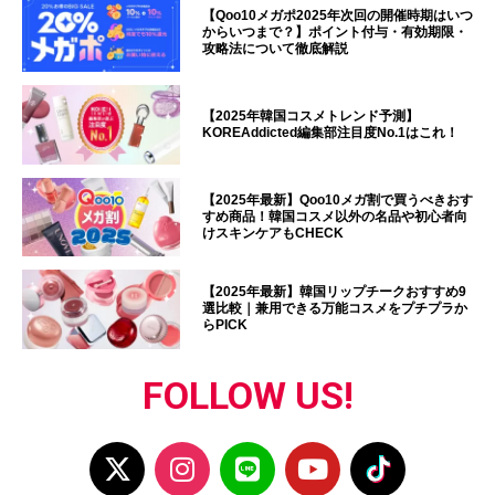
【Qoo10メガポ2025年次回の開催時期はいつ
からいつまで？】ポイント付与・有効期限・
攻略法について徹底解説
【2025年韓国コスメトレンド予測】
KOREAddicted編集部注目度No.1はこれ！
【2025年最新】Qoo10メガ割で買うべきおす
すめ商品！韓国コスメ以外の名品や初心者向
けスキンケアもCHECK
【2025年最新】韓国リップチークおすすめ9
選比較｜兼用できる万能コスメをプチプラか
らPICK
FOLLOW US!