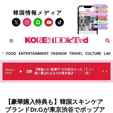
韓国情報メディア
TY
FOOD
ENTERTAINMENT
FASHION
TRAVEL
CULTURE
LAN
【韓国人も“駄菓子”が大好きだった！】お土
【そんなものまで買っ
What’s
new!
産に選ばれるものが意外過ぎ・・・（笑）
ラストで韓国人が買う
（笑）
【豪華購入特典も】韓国スキンケア
ブランドDr.Gが東京渋谷でポップア