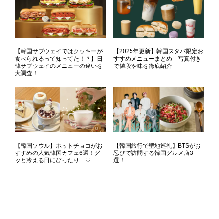
【韓国サブウェイではクッキーが
【2025年更新】韓国スタバ限定お
食べられるって知ってた！？】日
すすめメニューまとめ｜写真付き
韓サブウェイのメニューの違いを
で値段や味を徹底紹介！
大調査！
【韓国ソウル】ホットチョコがお
【韓国旅行で聖地巡礼】BTSがお
すすめの人気韓国カフェ6選！グ
忍びで訪問する韓国グルメ店3
ッと冷える日にぴったり…♡
選！