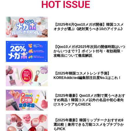
HOT ISSUE
【2025年4月Qoo10メガポ開催】韓国コスメ
オタクが選ぶ《絶対買うべき10のアイテム》
【Qoo10メガポ2025年次回の開催時期はいつ
からいつまで？】ポイント付与・有効期限・
攻略法について徹底解説
【2025年韓国コスメトレンド予測】
KOREAddicted編集部注目度No.1はこれ！
【2025年最新】Qoo10メガ割で買うべきおす
すめ商品！韓国コスメ以外の名品や初心者向
けスキンケアもCHECK
【2025年最新】韓国リップチークおすすめ9
選比較｜兼用できる万能コスメをプチプラか
らPICK