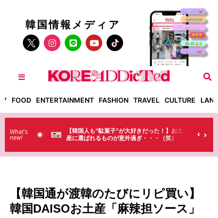
韓国情報メディア
TY
FOOD
ENTERTAINMENT
FASHION
TRAVEL
CULTURE
LAN
が大好きだった！】お土
【そんなものまで買っていくの？】日本のド
What’s
new!
外過ぎ・・・（笑）
ラストで韓国人が買うものがちょっと…
（笑）
【韓国通が渡韓のたびにリピ買い】
韓国DAISOお土産「麻辣担ソース」