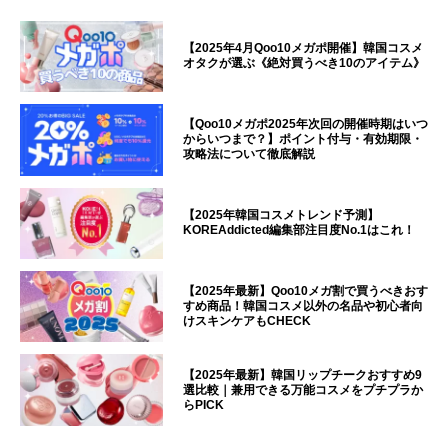
【2025年4月Qoo10メガポ開催】韓国コスメ
オタクが選ぶ《絶対買うべき10のアイテム》
【Qoo10メガポ2025年次回の開催時期はいつ
からいつまで？】ポイント付与・有効期限・
攻略法について徹底解説
【2025年韓国コスメトレンド予測】
KOREAddicted編集部注目度No.1はこれ！
【2025年最新】Qoo10メガ割で買うべきおす
すめ商品！韓国コスメ以外の名品や初心者向
けスキンケアもCHECK
【2025年最新】韓国リップチークおすすめ9
選比較｜兼用できる万能コスメをプチプラか
らPICK