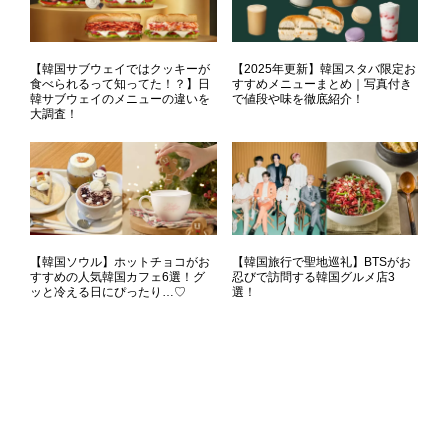
【韓国サブウェイではクッキーが
【2025年更新】韓国スタバ限定お
食べられるって知ってた！？】日
すすめメニューまとめ｜写真付き
韓サブウェイのメニューの違いを
で値段や味を徹底紹介！
大調査！
【韓国ソウル】ホットチョコがお
【韓国旅行で聖地巡礼】BTSがお
すすめの人気韓国カフェ6選！グ
忍びで訪問する韓国グルメ店3
ッと冷える日にぴったり…♡
選！