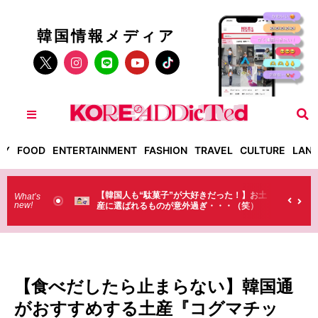
韓国情報メディア
TY
FOOD
ENTERTAINMENT
FASHION
TRAVEL
CULTURE
LAN
“駄菓子”が大好きだった！】お土
【そんなものまで買っていくの？】
What’s
new!
れるものが意外過ぎ・・・（笑）
ラストで韓国人が買うものがちょっ
（笑）
【食べだしたら止まらない】韓国通
がおすすめする土産『コグマチッ