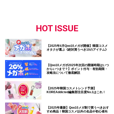
HOT ISSUE
【2025年4月Qoo10メガポ開催】韓国コスメ
オタクが選ぶ《絶対買うべき10のアイテム》
【Qoo10メガポ2025年次回の開催時期はいつ
からいつまで？】ポイント付与・有効期限・
攻略法について徹底解説
【2025年韓国コスメトレンド予測】
KOREAddicted編集部注目度No.1はこれ！
【2025年最新】Qoo10メガ割で買うべきおす
すめ商品！韓国コスメ以外の名品や初心者向