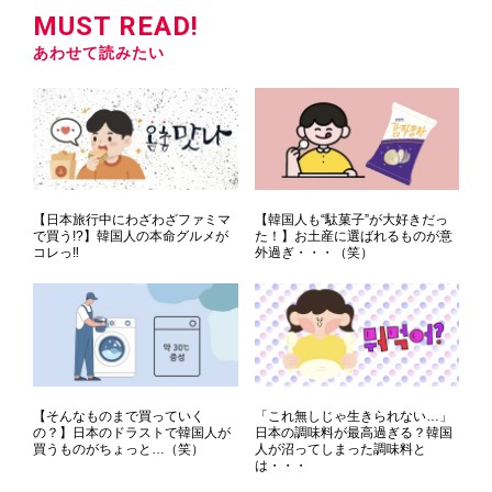
MUST READ!
あわせて読みたい
【日本旅行中にわざわざファミマ
【韓国人も“駄菓子”が大好きだっ
で買う!?】韓国人の本命グルメが
た！】お土産に選ばれるものが意
コレっ‼
外過ぎ・・・（笑）
【そんなものまで買っていく
「これ無しじゃ生きられない…」
の？】日本のドラストで韓国人が
日本の調味料が最高過ぎる？韓国
買うものがちょっと…（笑）
人が沼ってしまった調味料と
は・・・