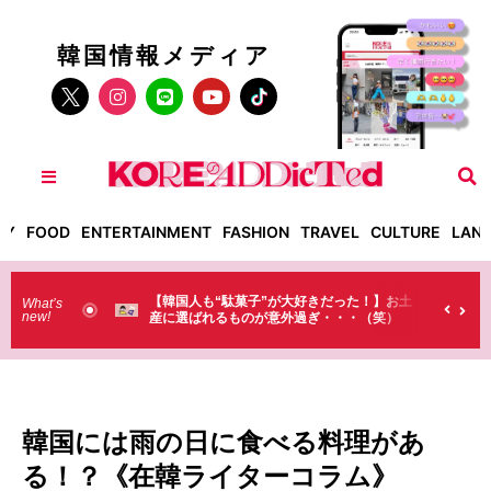
韓国情報メディア
TY
FOOD
ENTERTAINMENT
FASHION
TRAVEL
CULTURE
LAN
大好きだった！】お土
【そんなものまで買っていくの？】日本のド
What’s
new!
外過ぎ・・・（笑）
ラストで韓国人が買うものがちょっと…
（笑）
韓国には雨の日に食べる料理があ
る！？《在韓ライターコラム》