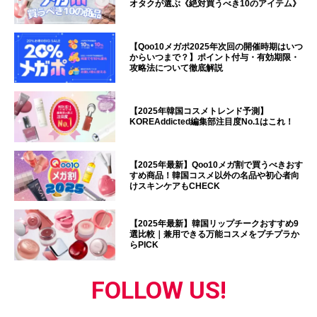
オタクが選ぶ《絶対買うべき10のアイテム》
【Qoo10メガポ2025年次回の開催時期はいつ
からいつまで？】ポイント付与・有効期限・
攻略法について徹底解説
【2025年韓国コスメトレンド予測】
KOREAddicted編集部注目度No.1はこれ！
【2025年最新】Qoo10メガ割で買うべきおす
すめ商品！韓国コスメ以外の名品や初心者向
けスキンケアもCHECK
【2025年最新】韓国リップチークおすすめ9
選比較｜兼用できる万能コスメをプチプラか
らPICK
FOLLOW US!