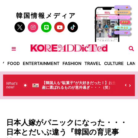
韓国情報メディア
TY
FOOD
ENTERTAINMENT
FASHION
TRAVEL
CULTURE
LAN
?】
【韓国人も“駄菓子”が大好きだった！】お土
【そんなも
What’s
new!
産に選ばれるものが意外過ぎ・・・（笑）
ラストで韓
（笑）
日本人嫁がパニックになった・・・
日本とだいぶ違う『韓国の育児事