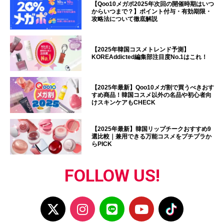
【Qoo10メガポ2025年次回の開催時期はいつ
からいつまで？】ポイント付与・有効期限・
攻略法について徹底解説
【2025年韓国コスメトレンド予測】
KOREAddicted編集部注目度No.1はこれ！
【2025年最新】Qoo10メガ割で買うべきおす
すめ商品！韓国コスメ以外の名品や初心者向
けスキンケアもCHECK
【2025年最新】韓国リップチークおすすめ9
選比較｜兼用できる万能コスメをプチプラか
らPICK
FOLLOW US!