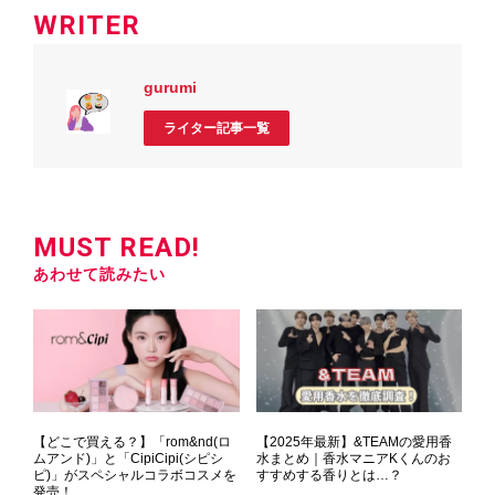
WRITER
gurumi
ライター記事一覧
MUST READ!
あわせて読みたい
【どこで買える？】「rom&nd(ロ
【2025年最新】&TEAMの愛用香
ムアンド)」と「CipiCipi(シピシ
水まとめ｜香水マニアKくんのお
ピ)」がスペシャルコラボコスメを
すすめする香りとは…？
発売！