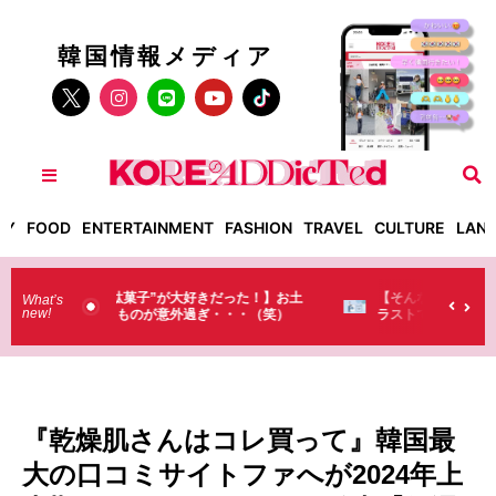
韓国情報メディア
TY
FOOD
ENTERTAINMENT
FASHION
TRAVEL
CULTURE
LAN
った！】お土
【そんなものまで買っていくの？】日本のド
What’s
new!
・・（笑）
ラストで韓国人が買うものがちょっと…
（笑）
『乾燥肌さんはコレ買って』韓国最
大の口コミサイトファへが2024年上