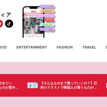
ディア
OOD
ENTERTAINMENT
FASHION
TRAVEL
ていくの？】日
「これ無しじゃ生きられない…」日本
が買うものがち
の調味料が最高過ぎる？韓国人が沼っ
てしまった調味料とは・・・