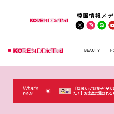
韓国情報メ
BEAUTY
F
What’s
国人も“駄菓子”が大好きだっ
【そんなものまで買っ
new!
！】お土産に選ばれるものが意外過
本のドラストで韓国人
・・・（笑）
ょっと…（笑）