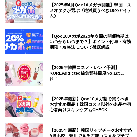
【2025年4月Qoo10メガポ開催】韓国コス
メオタクが選ぶ《絶対買うべき10のアイテ
ム》
【Qoo10メガポ2025年次回の開催時期は
いつからいつまで？】ポイント付与・有効
期限・攻略法について徹底解説
【2025年韓国コスメトレンド予測】
KOREAddicted編集部注目度No.1はこ
れ！
【2025年最新】Qoo10メガ割で買うべき
おすすめ商品！韓国コスメ以外の名品や初
心者向けスキンケアもCHECK
【2025年最新】韓国リップチークおすすめ
9選比較｜兼用できる万能コスメをプチプ