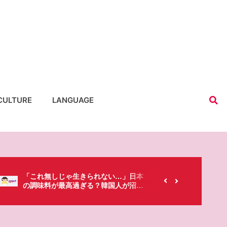
CULTURE
LANGUAGE
【韓国にもあるのに…】なぜ日本のセ
春シー
ブンイレブンが韓国人に人気なの？
「桜」
た・・・