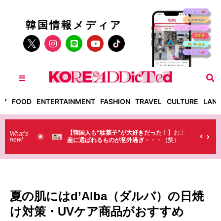
韓国情報メディア
TY
FOOD
ENTERTAINMENT
FASHION
TRAVEL
CULTURE
LAN
国人も“駄菓子”が大好きだった！】お土
【そんなものまで買っていくの
What’s
new!
選ばれるものが意外過ぎ・・・（笑）
ラストで韓国人が買うものがち
（笑）
夏の肌にはd’Alba（ダルバ）の日焼
け対策・UVケア商品がおすすめ