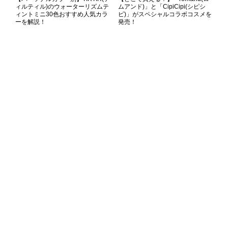
ィルティル)のウォーターリズムテ
ムアンド)」と「CipiCipi(シピシ
ィントミニ30色おすすめ人気カラ
ピ)」がスペシャルコラボコスメを
ーを解説！
発売！