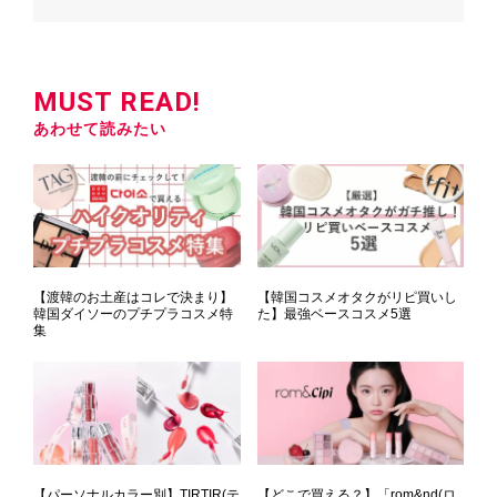
MUST READ!
あわせて読みたい
【渡韓のお土産はコレで決まり】
【韓国コスメオタクがリピ買いし
韓国ダイソーのプチプラコスメ特
た】最強ベースコスメ5選
集
【パーソナルカラー別】TIRTIR(テ
【どこで買える？】「rom&nd(ロ