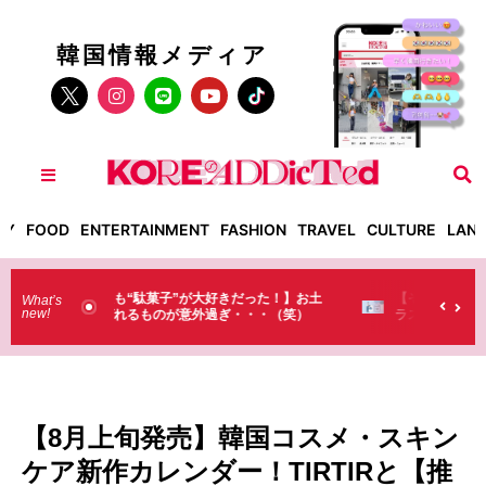
韓国情報メディア
TY
FOOD
ENTERTAINMENT
FASHION
TRAVEL
CULTURE
LAN
った！】お土
【そんなものまで買っていくの？】日本のド
What’s
new!
・・（笑）
ラストで韓国人が買うものがちょっと…
（笑）
【8月上旬発売】韓国コスメ・スキン
ケア新作カレンダー！TIRTIRと【推