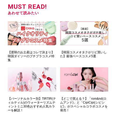
MUST READ!
あわせて読みたい
【渡韓のお土産はコレで決まり】
【韓国コスメオタクがリピ買いし
韓国ダイソーのプチプラコスメ特
た】最強ベースコスメ5選
集
【パーソナルカラー別】TIRTIR(テ
【どこで買える？】「rom&nd(ロ
ィルティル)のウォーターリズムテ
ムアンド)」と「CipiCipi(シピシ
ィントミニ30色おすすめ人気カラ
ピ)」がスペシャルコラボコスメを
ーを解説！
発売！