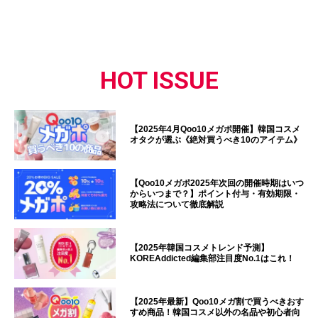
HOT ISSUE
【2025年4月Qoo10メガポ開催】韓国コスメ
オタクが選ぶ《絶対買うべき10のアイテム》
【Qoo10メガポ2025年次回の開催時期はいつ
からいつまで？】ポイント付与・有効期限・
攻略法について徹底解説
【2025年韓国コスメトレンド予測】
KOREAddicted編集部注目度No.1はこれ！
【2025年最新】Qoo10メガ割で買うべきおす
すめ商品！韓国コスメ以外の名品や初心者向