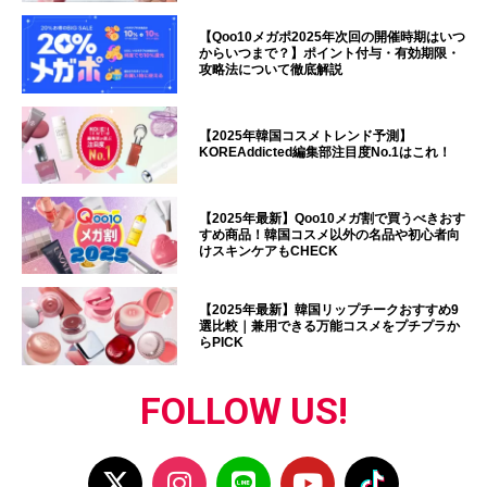
【Qoo10メガポ2025年次回の開催時期はいつ
からいつまで？】ポイント付与・有効期限・
攻略法について徹底解説
【2025年韓国コスメトレンド予測】
KOREAddicted編集部注目度No.1はこれ！
【2025年最新】Qoo10メガ割で買うべきおす
すめ商品！韓国コスメ以外の名品や初心者向
けスキンケアもCHECK
【2025年最新】韓国リップチークおすすめ9
選比較｜兼用できる万能コスメをプチプラか
らPICK
FOLLOW US!