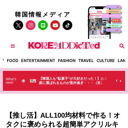
韓国情報メディア
TY
FOOD
ENTERTAINMENT
FASHION
TRAVEL
CULTURE
LAN
だった！】お土
【そんなものまで買っていくの？】日本のド
What’s
new!
・・・（笑）
ラストで韓国人が買うものがちょっと…
（笑）
【推し活】ALL100均材料で作る！オ
タクに褒められる超簡単アクリルキ