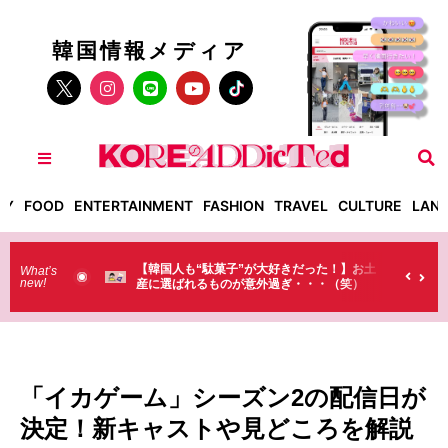
韓国情報メディア
TY
FOOD
ENTERTAINMENT
FASHION
TRAVEL
CULTURE
LAN
菓子”が大好きだった！】お土
【そんなものまで買っていくの？】日本の
What’s
new!
のが意外過ぎ・・・（笑）
ラストで韓国人が買うものがちょっと…
（笑）
「イカゲーム」シーズン2の配信日が
決定！新キャストや見どころを解説