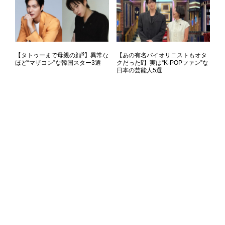
【タトゥーまで母親の顔⁉】異常な
【あの有名バイオリニストもオタ
ほど“マザコン”な韓国スター3選
クだった⁉】実は“K-POPファン”な
日本の芸能人5選