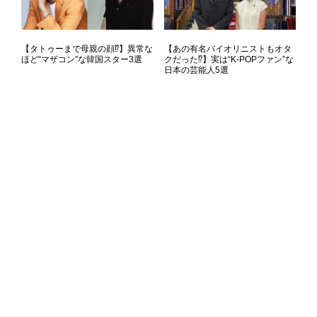
【タトゥーまで母親の顔⁉】異常な
【あの有名バイオリニストもオタ
ほど“マザコン”な韓国スター3選
クだった⁉】実は“K-POPファン”な
日本の芸能人5選