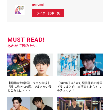
gurumi
ライター記事一覧
MUST READ!
あわせて読みたい
【岡田将生×韓国ドラマが実現】
【Netflix】4月から配信開始の韓国
『殺し屋たちの店』でまさかの役
ドラマまとめ！出演者やあらすじ
どころとは・・・
をチェック！