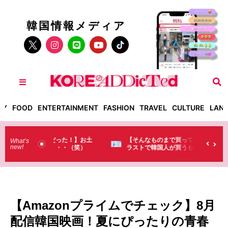
韓国情報メディア
TY
FOOD
ENTERTAINMENT
FASHION
TRAVEL
CULTURE
LAN
った！】お土
【そんなものまで買っていくの？】日本のド
What’s
new!
・・（笑）
ラストで韓国人が買うものがちょっと…
（笑）
【Amazonプライムでチェック】8月
配信韓国映画！夏にぴったりの青春