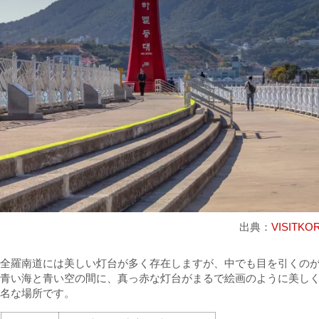
出典：
VISITKO
全羅南道には美しい灯台が多く存在しますが、中でも目を引くの
青い海と青い空の間に、真っ赤な灯台がまるで絵画のように美し
名な場所です。