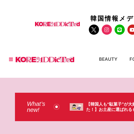
韓国情報メ
BEAUTY
F
What’s
人も“駄菓子”が大好きだっ
【そんなものまで買って
new!
お土産に選ばれるものが意外過
本のドラストで韓国人が
・（笑）
ょっと…（笑）