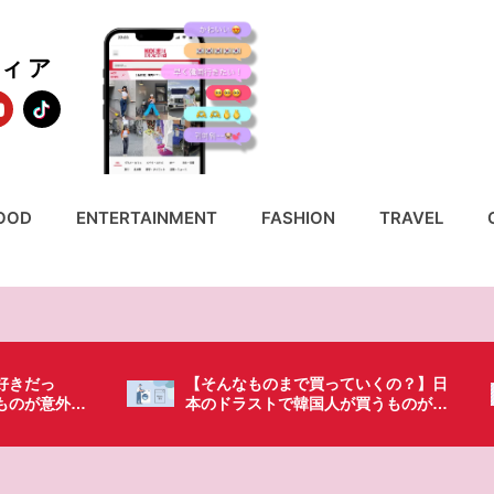
ディア
OOD
ENTERTAINMENT
FASHION
TRAVEL
いくの？】日
「これ無しじゃ生きられない…」日本
買うものがち
の調味料が最高過ぎる？韓国人が沼っ
てしまった調味料とは・・・