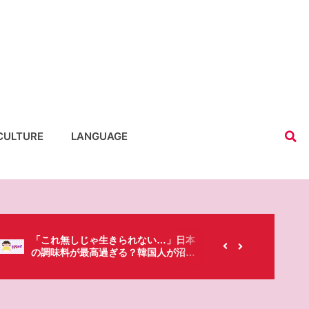
CULTURE
LANGUAGE
【韓国にもあるのに…】なぜ日本のセ
春シーズ
ブンイレブンが韓国人に人気なの？
「桜」で
た・・・!