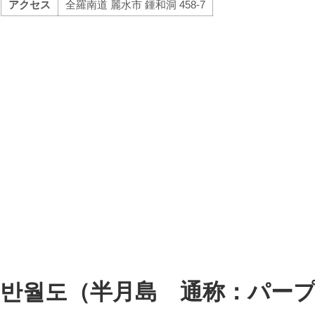
アクセス
全羅南道 麗水市 鍾和洞 458-7
​​​​반월도（半月島 通称：パー