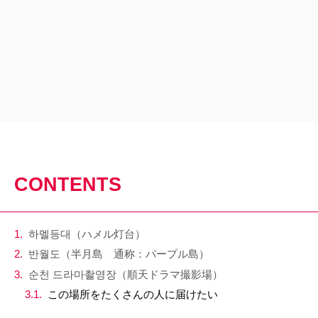
CONTENTS
하멜등대（ハメル灯台）
​​​​반월도（半月島 通称：パープル島）
순천 드라마촬영장（順天ドラマ撮影場）
この場所をたくさんの人に届けたい