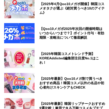
【2025年4月Qoo10メガポ開催】韓国コス
メオタクが選ぶ《絶対買うべき10のアイテ
ム》
【Qoo10メガポ2025年次回の開催時期は
いつからいつまで？】ポイント付与・有効
期限・攻略法について徹底解説
【2025年韓国コスメトレンド予測】
KOREAddicted編集部注目度No.1はこ
れ！
【2025年最新】Qoo10メガ割で買うべき
おすすめ商品！韓国コスメ以外の名品や初
心者向けスキンケアもCHECK
【2025年最新】韓国リップチークおすすめ
9選比較｜兼用できる万能コスメをプチプ