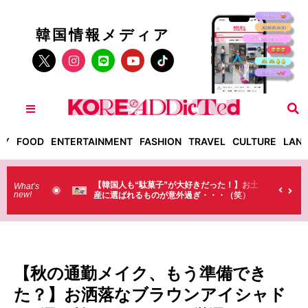
韓国情報メディア
TY
FOOD
ENTERTAINMENT
FASHION
TRAVEL
CULTURE
LAN
きだった！】お土
【そんなものまで買っていくの？】日本のド
What’s
new!
ぎ・・・（笑）
ラストで韓国人が買うものがちょっと…
（笑）
【秋の通勤メイク、もう準備でき
た？】お洒落なブラウンアイシャド