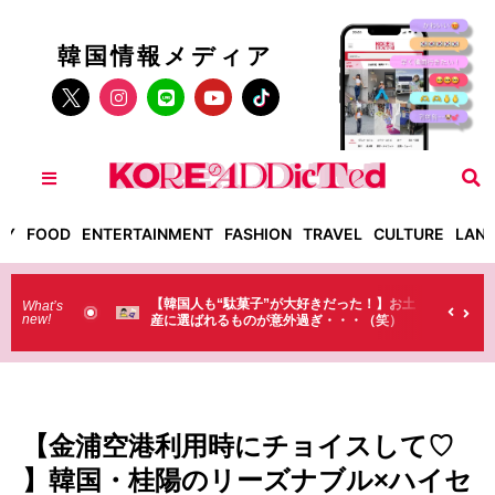
韓国情報メディア
TY
FOOD
ENTERTAINMENT
FASHION
TRAVEL
CULTURE
LAN
きだった！】お土
【そんなものまで買っていくの？】日本のド
What’s
new!
・・・（笑）
ラストで韓国人が買うものがちょっと…
（笑）
【金浦空港利用時にチョイスして♡
】韓国・桂陽のリーズナブル×ハイセ