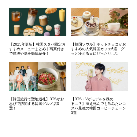
【2025年更新】韓国スタバ限定お
【韓国ソウル】ホットチョコがお
すすめメニューまとめ｜写真付き
すすめの人気韓国カフェ6選！グ
で値段や味を徹底紹介！
ッと冷える日にぴったり…♡
【韓国旅行で聖地巡礼】BTSがお
【BTS・Vがモデルを務め
忍びで訪問する韓国グルメ店3
る…？】凍え死んでも飲みたいコ
選！
スパ最強の韓国コーヒーチェーン
3選