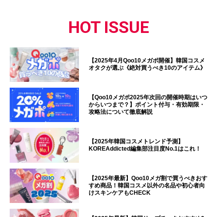
HOT ISSUE
【2025年4月Qoo10メガポ開催】韓国コスメ
オタクが選ぶ《絶対買うべき10のアイテム》
【Qoo10メガポ2025年次回の開催時期はいつ
からいつまで？】ポイント付与・有効期限・
攻略法について徹底解説
【2025年韓国コスメトレンド予測】
KOREAddicted編集部注目度No.1はこれ！
【2025年最新】Qoo10メガ割で買うべきおす
すめ商品！韓国コスメ以外の名品や初心者向
けスキンケアもCHECK