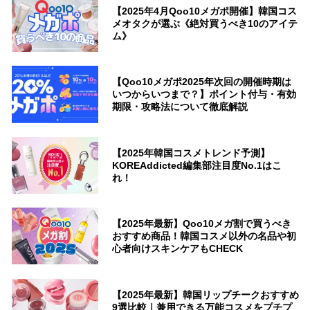
【2025年4月Qoo10メガポ開催】韓国コス
メオタクが選ぶ《絶対買うべき10のアイテ
ム》
【Qoo10メガポ2025年次回の開催時期は
いつからいつまで？】ポイント付与・有効
期限・攻略法について徹底解説
【2025年韓国コスメトレンド予測】
KOREAddicted編集部注目度No.1はこ
れ！
【2025年最新】Qoo10メガ割で買うべき
おすすめ商品！韓国コスメ以外の名品や初
心者向けスキンケアもCHECK
【2025年最新】韓国リップチークおすすめ
9選比較｜兼用できる万能コスメをプチプ