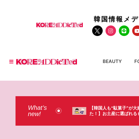
韓国情報メ
BEAUTY
F
What’s
人も“駄菓子”が大好きだっ
【そんなものまで買って
new!
お土産に選ばれるものが意外過
本のドラストで韓国人が
・（笑）
ょっと…（笑）