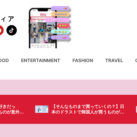
ディア
OOD
ENTERTAINMENT
FASHION
TRAVEL
いくの？】日
「これ無しじゃ生きられない…」日本
買うものがち
の調味料が最高過ぎる？韓国人が沼っ
てしまった調味料とは・・・