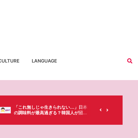
CULTURE
LANGUAGE
【韓国にもあるのに…】なぜ日本のセ
春シーズ
ブンイレブンが韓国人に人気なの？
「桜」で
た・・・!