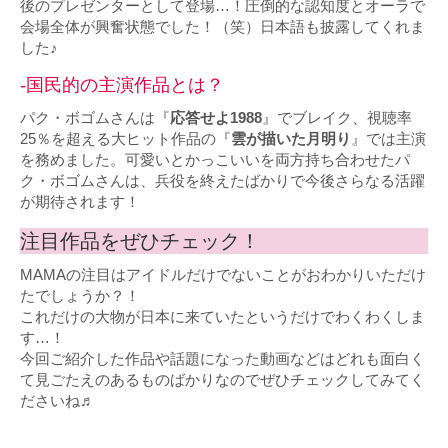
後のプレゼンターとして登場…！圧倒的な認知度とオーラで
会場全体が興奮状態でした！（笑）日本語も披露してくれま
した♪
-国民的の主演作品とは？
パク・ボゴムさんは『
応答せよ1988
』でブレイク、視聴率
25％を超える大ヒット作品の『
雲が描いた月明り
』では主演
を務めました。可愛いとかっこいいを両方持ち合わせたパ
ク・ボゴムさんは、兵役を終えたばかりで今後さらなる活躍
が期待されます！
注目作品をぜひチェック！
MAMAの注目はアイドルだけでないことがおわかりいただけ
たでしょうか？！
これだけの大物が日本に来ていたというだけでわくわくしま
す…！
今回ご紹介した作品や話題になった動画などはどれも面白く
て見ごたえのあるものばかりなのでぜひチェックしてみてく
ださいね♬