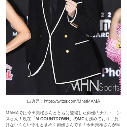
出典元：https://twitter.com/MnetMAMA
MAMAでは今田美桜さんとともに登場した俳優のナム・ユン
スさん！現在
「M COUNTDOWN」のMC
を務めており、負
けないくらい今をときめく俳優さんです！今田美桜さんが韓