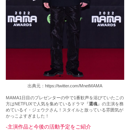
出典元：https://twitter.com/MnetMAMA
MAMA1日目のプレゼンターの中で1番歓声を浴びていたこの
方はNETFLIXで人気を集めているドラマ『
還魂
』の主演を務
めているイ・ジェウクさん！スタイルと放っている雰囲気が
かっこよすぎました！
-主演作品と今後の活動予定をご紹介