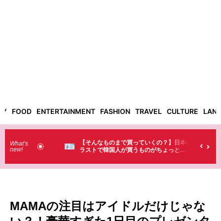
TY
FOOD
ENTERTAINMENT
FASHION
TRAVEL
CULTURE
LAN
った！】お土
【そんなものまで買っていくの？】日本のド
What’s
new!
・・（笑）
ラストで韓国人が買うものがちょっと…
（笑）
MAMAの注目はアイドルだけじゃな