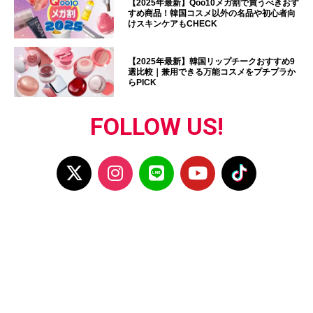
【2025年最新】Qoo10メガ割で買うべきおす
すめ商品！韓国コスメ以外の名品や初心者向
けスキンケアもCHECK
【2025年最新】韓国リップチークおすすめ9
選比較｜兼用できる万能コスメをプチプラか
らPICK
FOLLOW US!