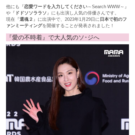
他にも『
恋愛ワードを入力してください
～Search WWW～』
や『
ドドソソララソ
』にも出演し人気の俳優さんです。
現在『
還魂２
』に出演中で、2023年1月29日に
日本で初のフ
ァンミーティング
を開催することが発表されました！
『愛の不時着』で大人気のソ･ジへ