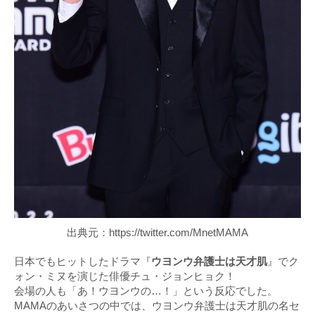
出典元：https://twitter.com/MnetMAMA
日本でもヒットしたドラマ『
ウヨンウ弁護士は天才肌
』でク
ォン・ミヌを演じた俳優チュ・ジョンヒョク！
会場の人も「あ！ウヨンウの…！」という反応でした。
MAMAのあいさつの中では、ウヨンウ弁護士は天才肌の名セ