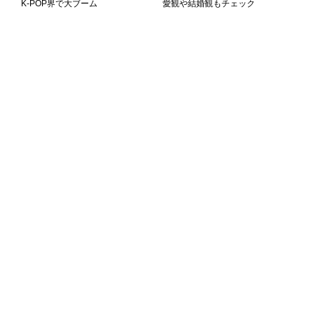
K-POP界で大ブーム
愛観や結婚観もチェック