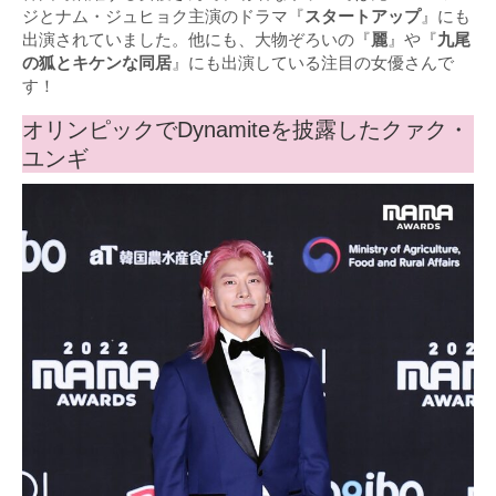
ジとナム・ジュヒョク主演のドラマ『
スタートアップ
』にも
出演されていました。他にも、大物ぞろいの『
麗
』や『
九尾
の狐とキケンな同居
』にも出演している注目の女優さんで
す！
オリンピックでDynamiteを披露したクァク・
ユンギ