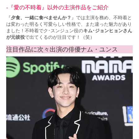
-『愛の不時着』以外の主演作品をご紹介
『
夕食、一緒に食べませんか？
』では主演を務め、不時着と
は変わった明るく可愛らしい性格で、また違った魅力があり
ました！不時着でク･スンジュン役の
キム･ジョンヒョンさん
が元彼役
で出てくるのが注目です！（笑）
注目作品に次々出演の俳優ナム・ユンス