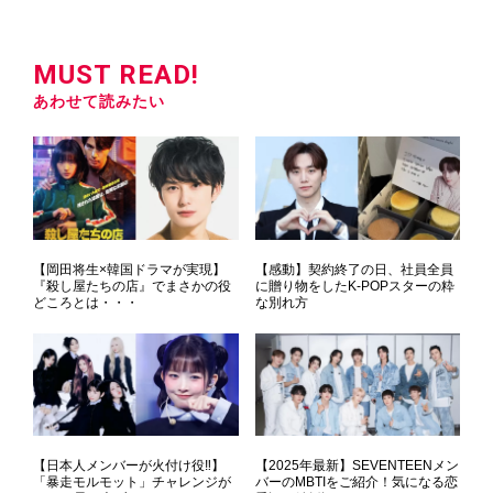
MUST READ!
あわせて読みたい
【岡田将生×韓国ドラマが実現】
【感動】契約終了の日、社員全員
『殺し屋たちの店』でまさかの役
に贈り物をしたK-POPスターの粋
どころとは・・・
な別れ方
【日本人メンバーが火付け役‼】
【2025年最新】SEVENTEENメン
「暴走モルモット」チャレンジが
バーのMBTIをご紹介！気になる恋