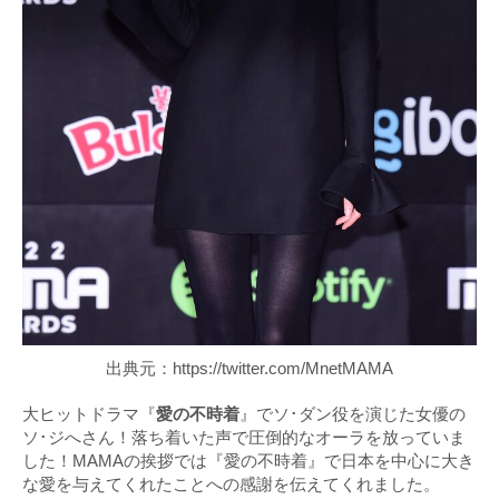
出典元：https://twitter.com/MnetMAMA
大ヒットドラマ『
愛の不時着
』でソ･ダン役を演じた女優の
ソ･ジへさん！落ち着いた声で圧倒的なオーラを放っていま
した！MAMAの挨拶では『愛の不時着』で日本を中心に大き
な愛を与えてくれたことへの感謝を伝えてくれました。