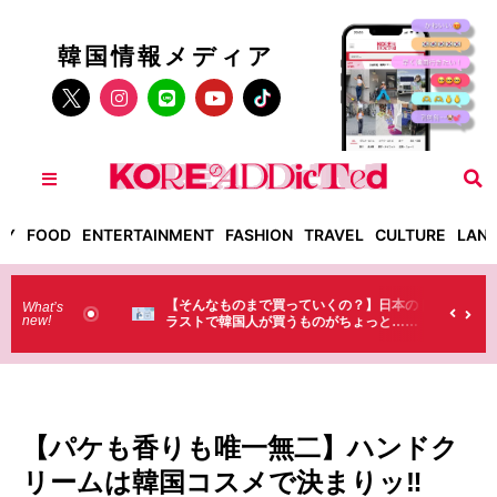
韓国情報メディア
TY
FOOD
ENTERTAINMENT
FASHION
TRAVEL
CULTURE
LAN
った！】お土
【そんなものまで買っていくの？】日本のド
What’s
new!
・・（笑）
ラストで韓国人が買うものがちょっと…
（笑）
【パケも香りも唯一無二】ハンドク
リームは韓国コスメで決まりッ‼