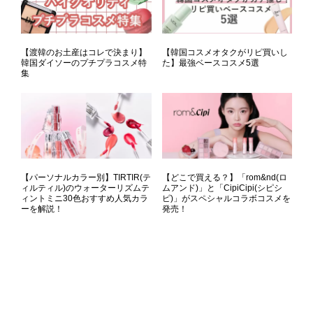
【渡韓のお土産はコレで決まり】
【韓国コスメオタクがリピ買いし
韓国ダイソーのプチプラコスメ特
た】最強ベースコスメ5選
集
【パーソナルカラー別】TIRTIR(テ
【どこで買える？】「rom&nd(ロ
ィルティル)のウォーターリズムテ
ムアンド)」と「CipiCipi(シピシ
ィントミニ30色おすすめ人気カラ
ピ)」がスペシャルコラボコスメを
ーを解説！
発売！