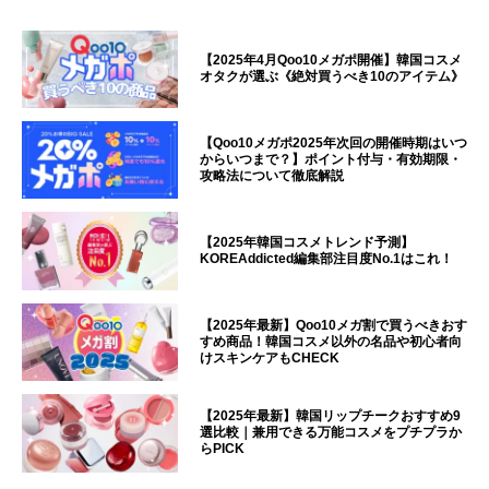
【2025年4月Qoo10メガポ開催】韓国コスメ
オタクが選ぶ《絶対買うべき10のアイテム》
【Qoo10メガポ2025年次回の開催時期はいつ
からいつまで？】ポイント付与・有効期限・
攻略法について徹底解説
【2025年韓国コスメトレンド予測】
KOREAddicted編集部注目度No.1はこれ！
【2025年最新】Qoo10メガ割で買うべきおす
すめ商品！韓国コスメ以外の名品や初心者向
けスキンケアもCHECK
【2025年最新】韓国リップチークおすすめ9
選比較｜兼用できる万能コスメをプチプラか
らPICK