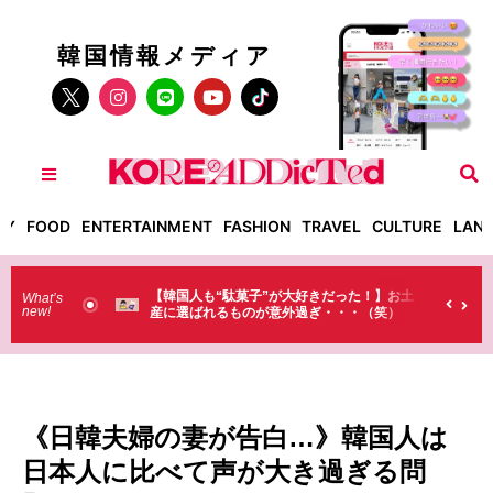
韓国情報メディア
TY
FOOD
ENTERTAINMENT
FASHION
TRAVEL
CULTURE
LAN
韓国人も“駄菓子”が大好きだった！】お土
【そんなものまで買ってい
What’s
new!
産に選ばれるものが意外過ぎ・・・（笑）
ラストで韓国人が買うもの
（笑）
《日韓夫婦の妻が告白…》韓国人は
日本人に比べて声が大き過ぎる問