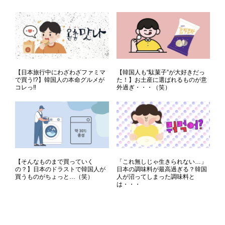
【日本旅行中にわざわざファミマ
【韓国人も“駄菓子”が大好きだっ
で買う!?】韓国人の本命グルメが
た！】お土産に選ばれるものが意
コレっ‼
外過ぎ・・・（笑）
【そんなものまで買っていく
「これ無しじゃ生きられない…」
の？】日本のドラストで韓国人が
日本の調味料が最高過ぎる？韓国
買うものがちょっと…（笑）
人が沼ってしまった調味料と
は・・・