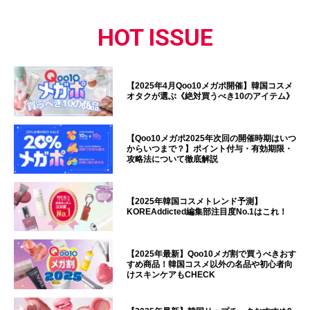
HOT ISSUE
【2025年4月Qoo10メガポ開催】韓国コスメ
オタクが選ぶ《絶対買うべき10のアイテム》
【Qoo10メガポ2025年次回の開催時期はいつ
からいつまで？】ポイント付与・有効期限・
攻略法について徹底解説
【2025年韓国コスメトレンド予測】
KOREAddicted編集部注目度No.1はこれ！
【2025年最新】Qoo10メガ割で買うべきおす
すめ商品！韓国コスメ以外の名品や初心者向
けスキンケアもCHECK