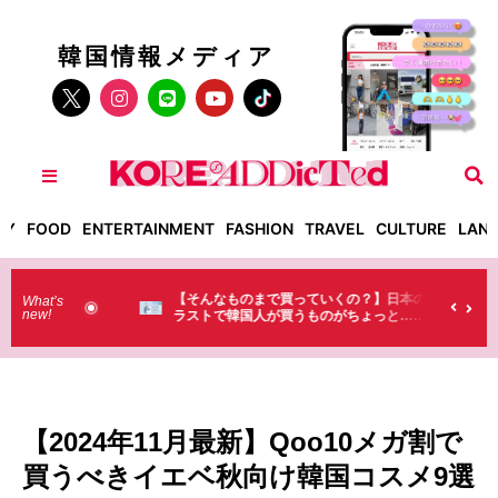
韓国情報メディア
TY
FOOD
ENTERTAINMENT
FASHION
TRAVEL
CULTURE
LAN
った！】お土
【そんなものまで買っていくの？】日本のド
What’s
new!
・・（笑）
ラストで韓国人が買うものがちょっと…
（笑）
【2024年11月最新】Qoo10メガ割で
買うべきイエベ秋向け韓国コスメ9選