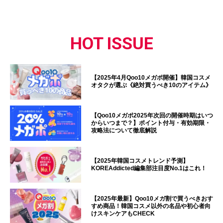
HOT ISSUE
【2025年4月Qoo10メガポ開催】韓国コスメ
オタクが選ぶ《絶対買うべき10のアイテム》
【Qoo10メガポ2025年次回の開催時期はいつ
からいつまで？】ポイント付与・有効期限・
攻略法について徹底解説
【2025年韓国コスメトレンド予測】
KOREAddicted編集部注目度No.1はこれ！
【2025年最新】Qoo10メガ割で買うべきおす
すめ商品！韓国コスメ以外の名品や初心者向
けスキンケアもCHECK