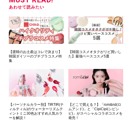
MUST READ!
あわせて読みたい
【渡韓のお土産はコレで決まり】
【韓国コスメオタクがリピ買いし
韓国ダイソーのプチプラコスメ特
た】最強ベースコスメ5選
集
【パーソナルカラー別】TIRTIR(テ
【どこで買える？】「rom&nd(ロ
ィルティル)のウォーターリズムテ
ムアンド)」と「CipiCipi(シピシ
ィントミニ30色おすすめ人気カラ
ピ)」がスペシャルコラボコスメを
ーを解説！
発売！