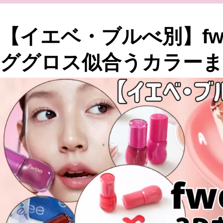
【イエベ・ブルべ別】fw
ググロス似合うカラー