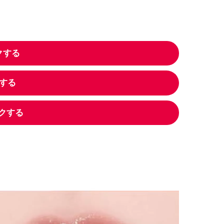
！
クする
する
ックする