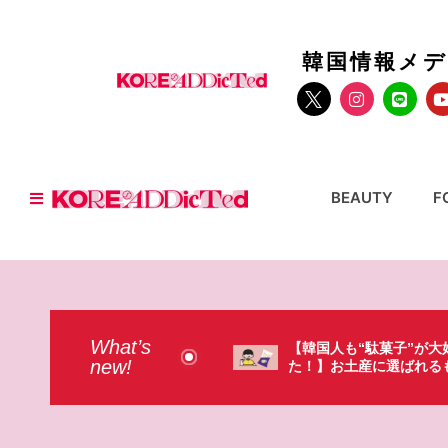
韓国情報メ
BEAUTY
F
What’s
国人も“駄菓子”が大好きだっ
【そんなものまで買って
new!
】お土産に選ばれるものが意外過
本のドラストで韓国人が
・・（笑）
ょっと…（笑）