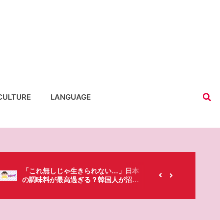
CULTURE
LANGUAGE
【韓国にもあるのに…】なぜ日本のセ
春シー
ブンイレブンが韓国人に人気なの？
「桜」
た・・・