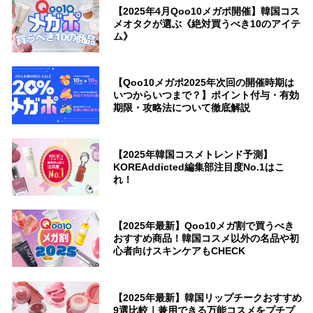
【2025年4月Qoo10メガポ開催】韓国コス
メオタクが選ぶ《絶対買うべき10のアイテ
ム》
【Qoo10メガポ2025年次回の開催時期は
いつからいつまで？】ポイント付与・有効
期限・攻略法について徹底解説
【2025年韓国コスメトレンド予測】
KOREAddicted編集部注目度No.1はこ
れ！
【2025年最新】Qoo10メガ割で買うべき
おすすめ商品！韓国コスメ以外の名品や初
心者向けスキンケアもCHECK
【2025年最新】韓国リップチークおすすめ
9選比較｜兼用できる万能コスメをプチプ