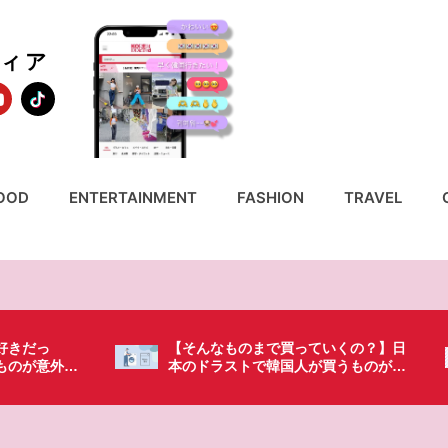
ディア
OOD
ENTERTAINMENT
FASHION
TRAVEL
いくの？】日
「これ無しじゃ生きられない…」日本
買うものがち
の調味料が最高過ぎる？韓国人が沼っ
てしまった調味料とは・・・