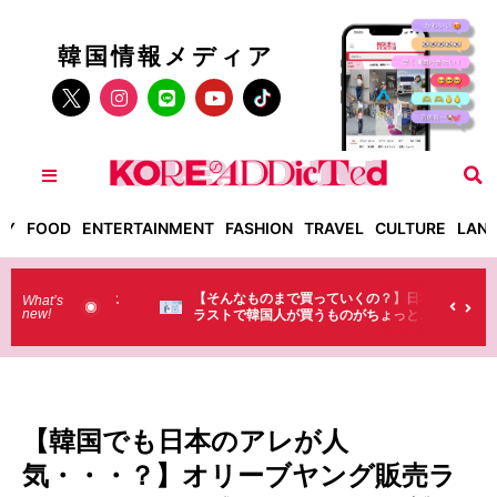
韓国情報メディア
TY
FOOD
ENTERTAINMENT
FASHION
TRAVEL
CULTURE
LAN
った！】お土
【そんなものまで買っていくの？】日本のド
What’s
new!
・・（笑）
ラストで韓国人が買うものがちょっと…
（笑）
【韓国でも日本のアレが人
気・・・？】オリーブヤング販売ラ