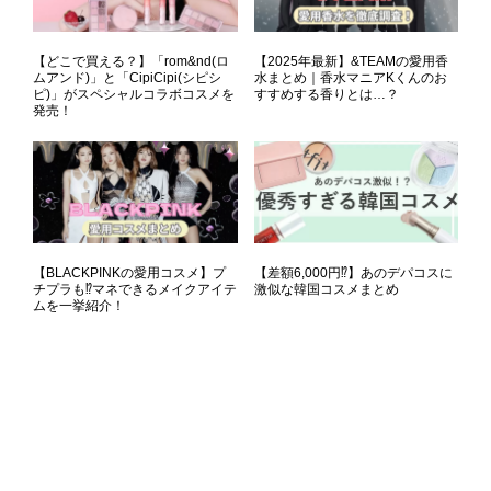
【どこで買える？】「rom&nd(ロ
【2025年最新】&TEAMの愛用香
ムアンド)」と「CipiCipi(シピシ
水まとめ｜香水マニアKくんのお
ピ)」がスペシャルコラボコスメを
すすめする香りとは…？
発売！
【BLACKPINKの愛用コスメ】プ
【差額6,000円⁉】あのデパコスに
チプラも⁉マネできるメイクアイテ
激似な韓国コスメまとめ
ムを一挙紹介！