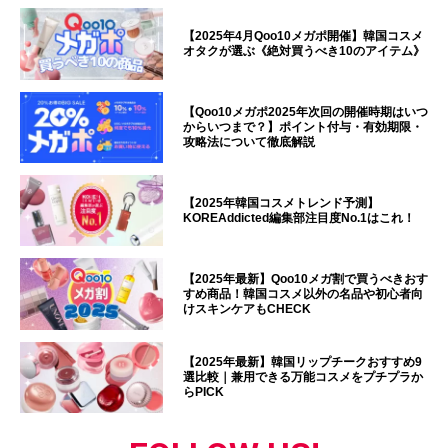
【2025年4月Qoo10メガポ開催】韓国コスメ
オタクが選ぶ《絶対買うべき10のアイテム》
【Qoo10メガポ2025年次回の開催時期はいつ
からいつまで？】ポイント付与・有効期限・
攻略法について徹底解説
【2025年韓国コスメトレンド予測】
KOREAddicted編集部注目度No.1はこれ！
【2025年最新】Qoo10メガ割で買うべきおす
すめ商品！韓国コスメ以外の名品や初心者向
けスキンケアもCHECK
【2025年最新】韓国リップチークおすすめ9
選比較｜兼用できる万能コスメをプチプラか
らPICK