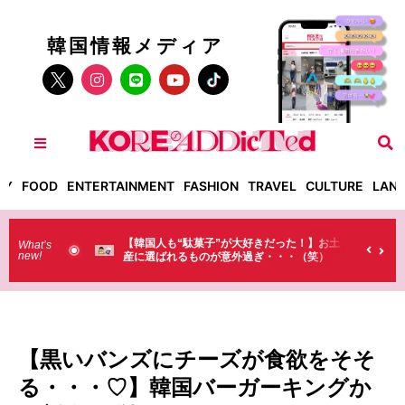
韓国情報メディア
TY
FOOD
ENTERTAINMENT
FASHION
TRAVEL
CULTURE
LAN
人も“駄菓子”が大好きだった！】お土
【そんなものまで買っていくの？
What’s
new!
ばれるものが意外過ぎ・・・（笑）
ラストで韓国人が買うものがちょ
（笑）
【黒いバンズにチーズが食欲をそそ
る・・・♡】韓国バーガーキングか