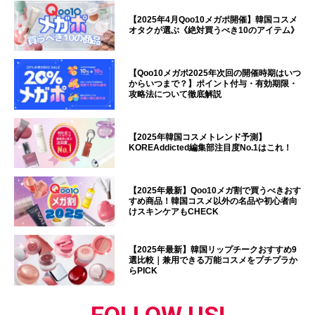
【2025年4月Qoo10メガポ開催】韓国コスメ
オタクが選ぶ《絶対買うべき10のアイテム》
【Qoo10メガポ2025年次回の開催時期はいつ
からいつまで？】ポイント付与・有効期限・
攻略法について徹底解説
【2025年韓国コスメトレンド予測】
KOREAddicted編集部注目度No.1はこれ！
【2025年最新】Qoo10メガ割で買うべきおす
すめ商品！韓国コスメ以外の名品や初心者向
けスキンケアもCHECK
【2025年最新】韓国リップチークおすすめ9
選比較｜兼用できる万能コスメをプチプラか
らPICK
FOLLOW US!