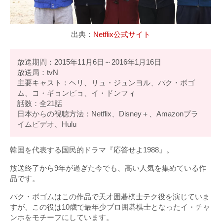
出典：
Netflix公式サイト
放送期間：2015年11月6日～2016年1月16日
放送局：tvN
主要キャスト：ヘリ、リュ・ジュンヨル、パク・ボゴ
ム、コ・ギョンピョ、イ・ドンフィ
話数：全21話
日本からの視聴方法：Netflix、Disney＋、Amazonプラ
イムビデオ、Hulu
韓国を代表する国民的ドラマ『応答せよ1988』。
放送終了から9年が過ぎた今でも、高い人気を集めている作
品です。
パク・ボゴムはこの作品で天才囲碁棋士テク役を演じていま
すが、この役は10歳で最年少プロ囲碁棋士となったイ・チャ
ンホをモチーフにしています。