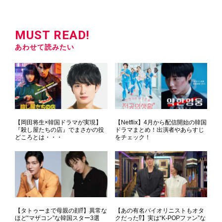
MUST READ!
あわせて読みたい
【岡田将生×韓国ドラマが実現】
【Netflix】4月から配信開始の韓国
『殺し屋たちの店』でまさかの役
ドラマまとめ！出演者やあらすじ
どころとは・・・
をチェック！
【タトゥーまで母親の顔⁉】異常な
【あの有名バイオリニストもオタ
ほど“マザコン”な韓国スター3選
クだった⁉】実は“K-POPファン”な