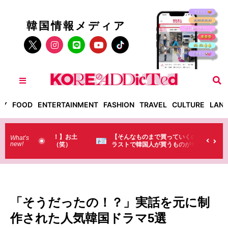
韓国情報メディア
TY
FOOD
ENTERTAINMENT
FASHION
TRAVEL
CULTURE
LAN
った！】お土
【そんなものまで買っていくの？】日本のド
What’s
new!
・・（笑）
ラストで韓国人が買うものがちょっと…
（笑）
「そうだったの！？」実話を元に制
作された人気韓国ドラマ5選