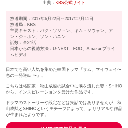
出典：
KBS公式サイト
放送期間：2017年5月22日～2017年7月11日
放送局：KBS
主要キャスト：パク・ソジュン、キム・ジウォン、ア
ン・ジェホン、ソン・ハユン
話数：全24話
日本からの視聴方法：U-NEXT、FOD、Amazonプライ
ムビデオ
日本でも高い人気を集めた韓国ドラマ『サム、マイウェイ〜
恋の一発逆転!〜』。
こちらは格闘家・秋山成勲の試合中に涙を流した妻・SHIHO
から、インスピレーションを受けた作品です。
ドラマのストーリーや設定などは実話ではありませんが、秋
山成勲とSHIHOというモチーフによって、よりリアルな作品
が生まれたようです。